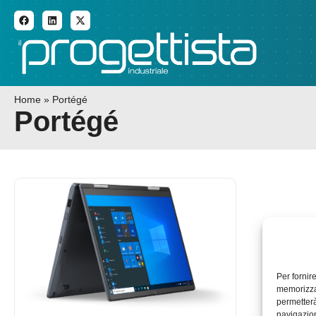
ADDITIVE MANUFACTURI
Home
»
Portégé
Portégé
Per fornir
memorizzar
permetterà
navigazion