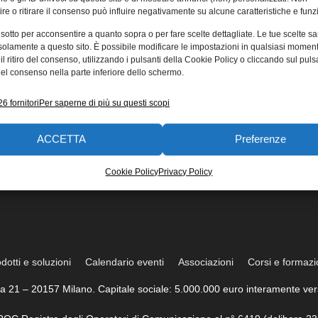
re o ritirare il consenso può influire negativamente su alcune caratteristiche e funzi
 sotto per acconsentire a quanto sopra o per fare scelte dettagliate. Le tue scelte s
solamente a questo sito. È possibile modificare le impostazioni in qualsiasi momen
l ritiro del consenso, utilizzando i pulsanti della Cookie Policy o cliccando sul puls
el consenso nella parte inferiore dello schermo.
6 fornitori
Per saperne di più su questi scopi
ACCETTA
Preferenze
Cookie Policy
Privacy Policy
dotti e soluzioni
Calendario eventi
Associazioni
Corsi e formaz
trea 21 – 20157 Milano. Capitale sociale: 5.000.000 euro interamente vers