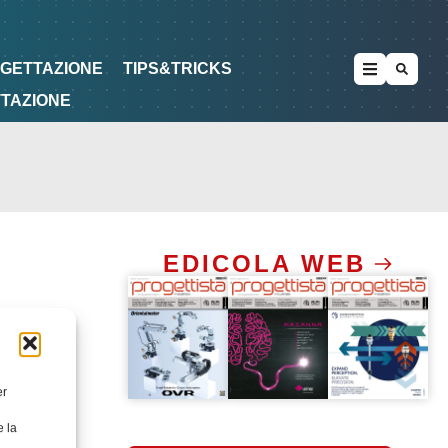
METODOLOGIE
DI PROGETTAZIONE
OGETTAZIONE
TIPS&TRICKS
TTAZIONE
EDICOLA WEB
er
e la