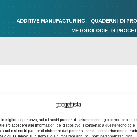
NG
QUADERNI
DI PROGETTAZIONE
TIPS&TRICKS
ADDITIVE MANUFACTURING
QUADERNI
DI PR
METODOLOGIE
DI PROGE
e le migliori esperienze, noi e i nostri partner utilizziamo tecnologie come i cookie p
e e/o accedere alle informazioni del dispositivo. Il consenso a queste tecnologie
 a noi e ai nostri partner di elaborare dati personali come il comportamento durant
e o gli ID univoci su questo sito e di mostrare annunci (non) personalizzati. Non