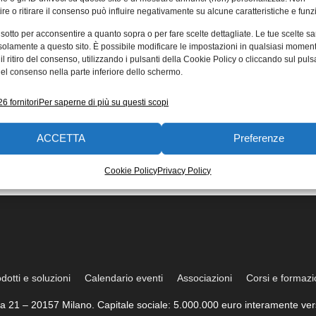
re o ritirare il consenso può influire negativamente su alcune caratteristiche e funzi
 sotto per acconsentire a quanto sopra o per fare scelte dettagliate. Le tue scelte s
solamente a questo sito. È possibile modificare le impostazioni in qualsiasi momen
l ritiro del consenso, utilizzando i pulsanti della Cookie Policy o cliccando sul puls
el consenso nella parte inferiore dello schermo.
6 fornitori
Per saperne di più su questi scopi
ACCETTA
Preferenze
Cookie Policy
Privacy Policy
dotti e soluzioni
Calendario eventi
Associazioni
Corsi e formaz
trea 21 – 20157 Milano. Capitale sociale: 5.000.000 euro interamente vers