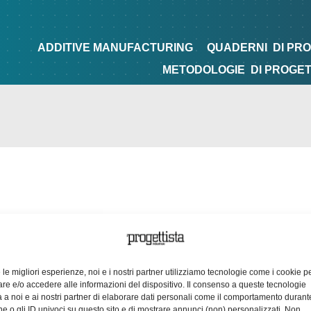
NG
QUADERNI
DI PROGETTAZIONE
TIPS&TRICKS
ADDITIVE MANUFACTURING
QUADERNI
DI PR
METODOLOGIE
DI PROGE
e le migliori esperienze, noi e i nostri partner utilizziamo tecnologie come i cookie p
e e/o accedere alle informazioni del dispositivo. Il consenso a queste tecnologie
 a noi e ai nostri partner di elaborare dati personali come il comportamento durant
e o gli ID univoci su questo sito e di mostrare annunci (non) personalizzati. Non