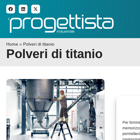
ADDITIVE MANUFACTURI
Home
»
Polveri di titanio
Polveri di titanio
Per fornir
memorizzar
permetterà
navigazion