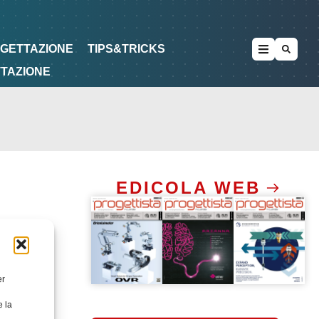
METODOLOGIE
DI PROGETTAZIONE
OGETTAZIONE
TIPS&TRICKS
TTAZIONE
EDICOLA WEB
er
e la