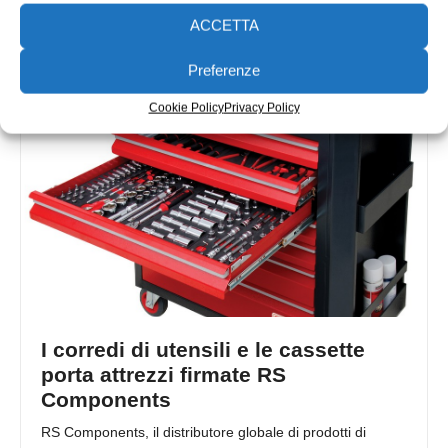
portafoglio aggiungendo la pinza per misure di terra
ACCETTA
Fluke 1630-2 FC. Questo
Redazione
10/05/2017
Preferenze
Cookie Policy
Privacy Policy
I corredi di utensili e le cassette
porta attrezzi firmate RS
Components
RS Components, il distributore globale di prodotti di