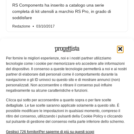
RS Components ha inserito a catalogo una serie
completa di kit utensili a marchio RS Pro, in grado di
soddisfare
Redazione
03/10/2017
Per fornire le migliori esperienze, noi e i nostri partner utilizziamo
tecnologie come i cookie per memorizzare e/o accedere alle informazioni
del dispositivo. Il consenso a queste tecnologie permetterà a noi e ai nostri
partner di elaborare dati personali come il comportamento durante la
navigazione o gli ID univoci su questo sito e di mostrare annunci (non)
personalizzati. Non acconsentire o ritirare il consenso può influire
negativamente su alcune caratteristiche e funzioni.
Clicca qui sotto per acconsentire a quanto sopra o per fare scelte
dettagliate. Le tue scelte saranno applicate solamente a questo sito. È
possibile modificare le impostazioni in qualsiasi momento, compreso il
Nuove pinze per misura di terra con
ritiro del consenso, utilizzando i pulsanti della Cookie Policy o cliccando
tecnologia wireless
sul pulsante di gestione del consenso nella parte inferiore dello schermo.
Il distributore di elettronica Distrelec estende il proprio
Gestisci 726 fornitori
Per saperne di più su questi scopi