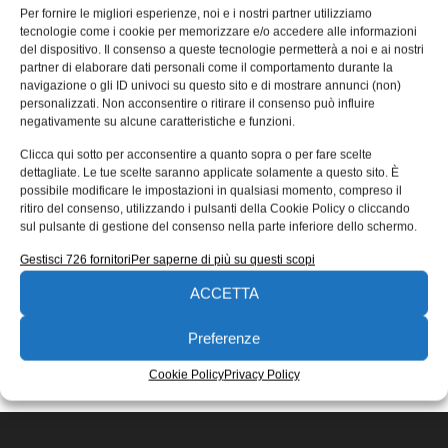
nanotecnologie sono utili al
Per fornire le migliori esperienze, noi e i nostri partner utilizziamo
tecnologie come i cookie per memorizzare e/o accedere alle informazioni
business?
del dispositivo. Il consenso a queste tecnologie permetterà a noi e ai nostri
partner di elaborare dati personali come il comportamento durante la
Intervista a Stefania Truffa e Massimo Perucca di Project
navigazione o gli ID univoci su questo sito e di mostrare annunci (non)
360-Hub, coordinatori della “Piazza dei Materiali e
personalizzati. Non acconsentire o ritirare il consenso può influire
Nanotecnologie”, che rispondono ad
negativamente su alcune caratteristiche e funzioni.
Redazione
20/03/2018
Clicca qui sotto per acconsentire a quanto sopra o per fare scelte
EDICOLA WEB
dettagliate. Le tue scelte saranno applicate solamente a questo sito. È
possibile modificare le impostazioni in qualsiasi momento, compreso il
ritiro del consenso, utilizzando i pulsanti della Cookie Policy o cliccando
sul pulsante di gestione del consenso nella parte inferiore dello schermo.
Gestisci 726 fornitori
Per saperne di più su questi scopi
ACCETTA
ISCRIVITI ALLA NEWSLETTER
Preferenze
Cookie Policy
Privacy Policy