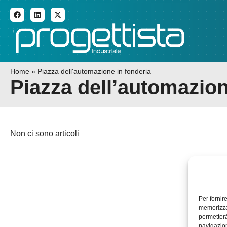
ADDITIVE MANUFACTURI
Home
»
Piazza dell'automazione in fonderia
Piazza dell’automazion
Non ci sono articoli
Per fornir
memorizzar
permetterà
navigazion