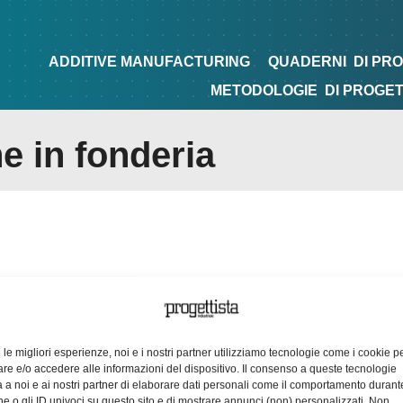
NG
QUADERNI
DI PROGETTAZIONE
TIPS&TRICKS
ADDITIVE MANUFACTURING
QUADERNI
DI PR
METODOLOGIE
DI PROGE
e in fonderia
e le migliori esperienze, noi e i nostri partner utilizziamo tecnologie come i cookie p
e e/o accedere alle informazioni del dispositivo. Il consenso a queste tecnologie
 a noi e ai nostri partner di elaborare dati personali come il comportamento durant
e o gli ID univoci su questo sito e di mostrare annunci (non) personalizzati. Non