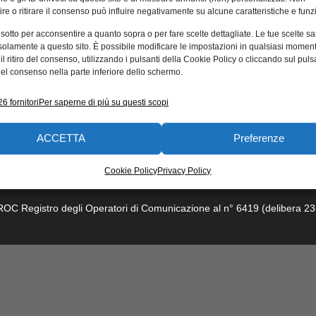
re o ritirare il consenso può influire negativamente su alcune caratteristiche e funzi
 sotto per acconsentire a quanto sopra o per fare scelte dettagliate. Le tue scelte s
solamente a questo sito. È possibile modificare le impostazioni in qualsiasi momen
l ritiro del consenso, utilizzando i pulsanti della Cookie Policy o cliccando sul puls
el consenso nella parte inferiore dello schermo.
6 fornitori
Per saperne di più su questi scopi
ACCETTA
Preferenze
dotti e soluzioni
Calendario eventi
Associazioni
Corsi e formaz
Cookie Policy
Privacy Policy
trea 21 – 20157 Milano. Capitale sociale: 5.000.000 euro interamente vers
l ROC Registro degli Operatori di Comunicazione al n° 6419 (delibera 23