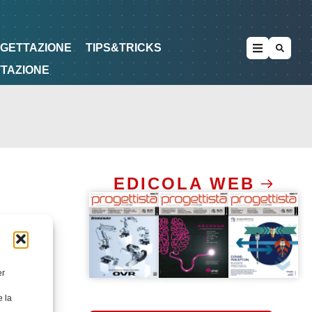
METODOLOGIE
DI PROGETTAZIONE
OGETTAZIONE
TIPS&TRICKS
TTAZIONE
EDICOLA WEB
er
e la