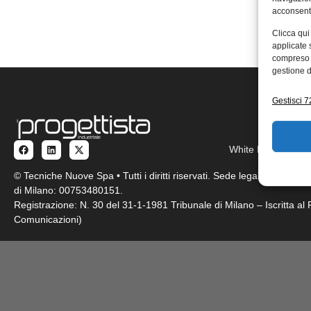
acconsenti
Clicca qui
applicate 
compreso i
gestione d
Gestisci 72
White Paper
Pro
© Tecniche Nuove Spa • Tutti i diritti riservati. Sede legale: Via Eri
di Milano: 00753480151.
Registrazione: N. 30 del 31-1-1981 Tribunale di Milano – Iscritta a
Comunicazioni)