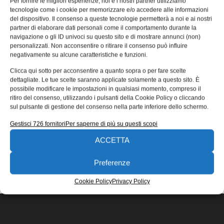
Per fornire le migliori esperienze, noi e i nostri partner utilizziamo
& Controls per 3.5 mld di dollari
tecnologie come i cookie per memorizzare e/o accedere alle informazioni
del dispositivo. Il consenso a queste tecnologie permetterà a noi e ai nostri
Emerson ha annunciato di aver siglato un accordo da
partner di elaborare dati personali come il comportamento durante la
3.15 miliardi di dollari per l’acquisto di Pentair Valves &
navigazione o gli ID univoci su questo sito e di mostrare annunci (non)
Controls. Si
personalizzati. Non acconsentire o ritirare il consenso può influire
negativamente su alcune caratteristiche e funzioni.
30/01/2016
Clicca qui sotto per acconsentire a quanto sopra o per fare scelte
EDICOLA WEB
dettagliate. Le tue scelte saranno applicate solamente a questo sito. È
possibile modificare le impostazioni in qualsiasi momento, compreso il
ritiro del consenso, utilizzando i pulsanti della Cookie Policy o cliccando
sul pulsante di gestione del consenso nella parte inferiore dello schermo.
Gestisci 726 fornitori
Per saperne di più su questi scopi
ACCETTA
ISCRIVITI ALLA NEWSLETTER
Preferenze
Cookie Policy
Privacy Policy