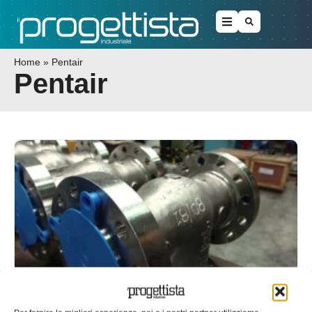
Home
»
Pentair
Pentair
Emerson acquisisce Pentair Valves