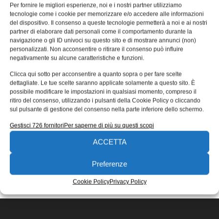
Per fornire le migliori esperienze, noi e i nostri partner utilizziamo
Open Innovation: verso una nuova
tecnologie come i cookie per memorizzare e/o accedere alle informazioni
del dispositivo. Il consenso a queste tecnologie permetterà a noi e ai nostri
Silicon Valley
partner di elaborare dati personali come il comportamento durante la
navigazione o gli ID univoci su questo sito e di mostrare annunci (non)
Open Innovation: verso un nuova Silicon Valley è il titolo
personalizzati. Non acconsentire o ritirare il consenso può influire
di un incontro che si terrà il 5 novembre alle
negativamente su alcune caratteristiche e funzioni.
Moreno Soppelsa
29/10/2019
Clicca qui sotto per acconsentire a quanto sopra o per fare scelte
EDICOLA WEB
dettagliate. Le tue scelte saranno applicate solamente a questo sito. È
possibile modificare le impostazioni in qualsiasi momento, compreso il
ritiro del consenso, utilizzando i pulsanti della Cookie Policy o cliccando
sul pulsante di gestione del consenso nella parte inferiore dello schermo.
Gestisci 726 fornitori
Per saperne di più su questi scopi
ACCETTA
ISCRIVITI ALLA NEWSLETTER
Preferenze
Cookie Policy
Privacy Policy