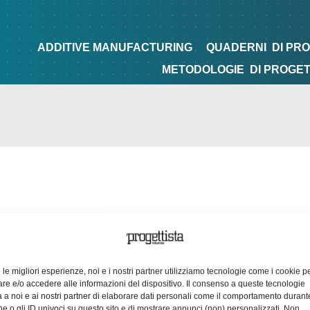
NG
QUADERNI
DI PROGETTAZIONE
TIPS&TRICKS
ADDITIVE MANUFACTURING
QUADERNI
DI PR
METODOLOGIE
DI PROGE
e le migliori esperienze, noi e i nostri partner utilizziamo tecnologie come i cookie p
e e/o accedere alle informazioni del dispositivo. Il consenso a queste tecnologie
 a noi e ai nostri partner di elaborare dati personali come il comportamento durant
e o gli ID univoci su questo sito e di mostrare annunci (non) personalizzati. Non