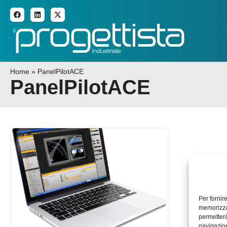
ADDITIVE MANUFACTURI
Home
»
PanelPilotACE
PanelPilotACE
Per fornir
memorizzar
permetterà
navigazion