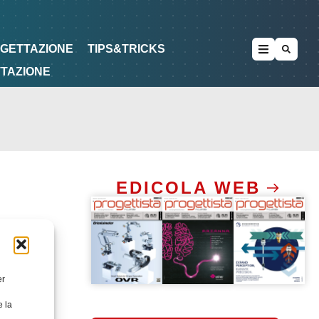
METODOLOGIE
DI PROGETTAZIONE
OGETTAZIONE
TIPS&TRICKS
TTAZIONE
EDICOLA WEB
er
e la