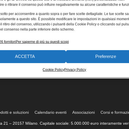
re o ritirare il consenso può influire negativamente su alcune caratteristiche e funzi
 sotto per acconsentire a quanto sopra o per fare scelte dettagliate. Le tue scelte s
solamente a questo sito. È possibile modificare le impostazioni in qualsiasi momen
l ritiro del consenso, utilizzando i pulsanti della Cookie Policy o cliccando sul puls
el consenso nella parte inferiore dello schermo.
6 fornitori
Per saperne di più su questi scopi
ACCETTA
Preferenze
Cookie Policy
Privacy Policy
dotti e soluzioni
Calendario eventi
Associazioni
Corsi e formaz
trea 21 – 20157 Milano. Capitale sociale: 5.000.000 euro interamente vers