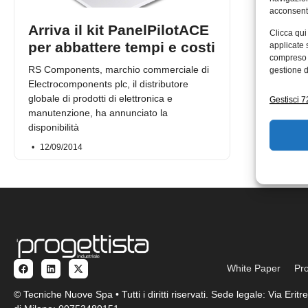
acconsenti
Arriva il kit PanelPilotACE
Clicca qui
per abbattere tempi e costi
applicate 
compreso i
RS Components, marchio commerciale di
gestione d
Electrocomponents plc, il distributore
globale di prodotti di elettronica e
Gestisci 72
manutenzione, ha annunciato la
disponibilità
12/09/2014
White Paper
Pro
© Tecniche Nuove Spa • Tutti i diritti riservati. Sede legale: Via Eri