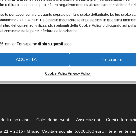
re o ritirare il consenso può influire negativamente su alcune caratteristiche e funzi
 sotto per acconsentire a quanto sopra o per fare scelte dettagliate. Le tue scelte s
solamente a questo sito. È possibile modificare le impostazioni in qualsiasi momen
l ritiro del consenso, utilizzando i pulsanti della Cookie Policy o cliccando sul puls
el consenso nella parte inferiore dello schermo.
6 fornitori
Per saperne di più su questi scopi
ACCETTA
Preferenze
Cookie Policy
Privacy Policy
dotti e soluzioni
Calendario eventi
Associazioni
Corsi e formaz
trea 21 – 20157 Milano. Capitale sociale: 5.000.000 euro interamente vers