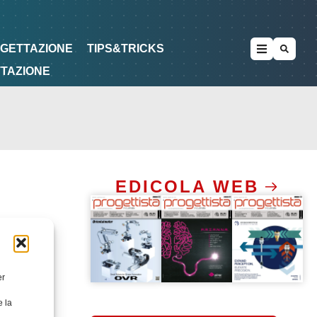
METODOLOGIE
DI PROGETTAZIONE
OGETTAZIONE
TIPS&TRICKS
TTAZIONE
EDICOLA WEB
er
e la