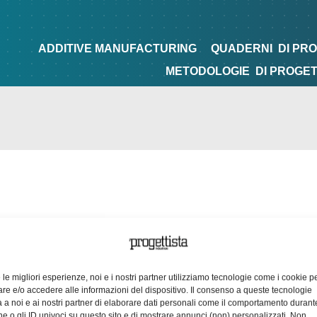
NG
QUADERNI
DI PROGETTAZIONE
TIPS&TRICKS
ADDITIVE MANUFACTURING
QUADERNI
DI PR
METODOLOGIE
DI PROGE
e le migliori esperienze, noi e i nostri partner utilizziamo tecnologie come i cookie p
e e/o accedere alle informazioni del dispositivo. Il consenso a queste tecnologie
 a noi e ai nostri partner di elaborare dati personali come il comportamento durant
e o gli ID univoci su questo sito e di mostrare annunci (non) personalizzati. Non