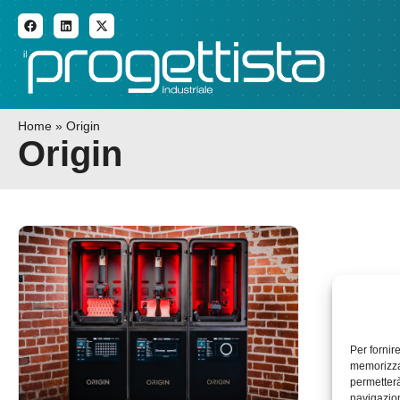
ADDITIVE MANUFACTURI
Home
»
Origin
Origin
Per fornir
memorizzar
permetterà
navigazion