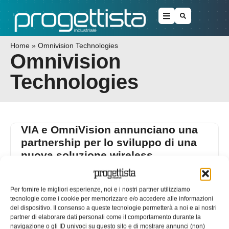
Home
»
Omnivision Technologies
Omnivision
Technologies
VIA e OmniVision annunciano una
partnership per lo sviluppo di una
nuova soluzione wireless
VIA Technologies, Inc., protagonista mondiale nello
sviluppo di soluzioni IoT e M2M e OmniVision
Per fornire le migliori esperienze, noi e i nostri partner utilizziamo
Technologies Inc., primaria azienda nel settore dello
tecnologie come i cookie per memorizzare e/o accedere alle informazioni
del dispositivo. Il consenso a queste tecnologie permetterà a noi e ai nostri
20/05/2015
partner di elaborare dati personali come il comportamento durante la
EDICOLA WEB
navigazione o gli ID univoci su questo sito e di mostrare annunci (non)