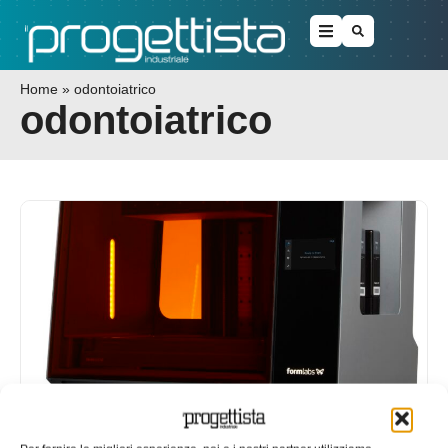
Home
»
odontoiatrico
odontoiatrico
Form 3BL per la stampa 3D con