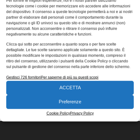
Per fornire le migliori esperienze, noi e i nostri partner utilizziamo
materiali biocompatibili
tecnologie come i cookie per memorizzare e/o accedere alle informazioni
del dispositivo. Il consenso a queste tecnologie permetterà a noi e ai nostri
Formlabs ha annunciato la Form 3BL, una stampante 3D
partner di elaborare dati personali come il comportamento durante la
per l’ambito medico e odontoiatrico ottimizzata per
navigazione o gli ID univoci su questo sito e di mostrare annunci (non)
materiali biocompatibili. Formlabs inizierà
personalizzati. Non acconsentire o ritirare il consenso può influire
negativamente su alcune caratteristiche e funzioni.
Riccardo Fioretto
16/09/2020
Clicca qui sotto per acconsentire a quanto sopra o per fare scelte
EDICOLA WEB
dettagliate. Le tue scelte saranno applicate solamente a questo sito. È
possibile modificare le impostazioni in qualsiasi momento, compreso il
ritiro del consenso, utilizzando i pulsanti della Cookie Policy o cliccando
sul pulsante di gestione del consenso nella parte inferiore dello schermo.
Gestisci 726 fornitori
Per saperne di più su questi scopi
ACCETTA
ISCRIVITI ALLA NEWSLETTER
Preferenze
Cookie Policy
Privacy Policy