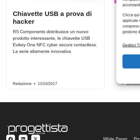
acconsenti
Chiavette USB a prova di
RS Co
Clicca qui
hacker
l’inte
applicate 
compreso i
tecno
RS Components distribuisce un nuovo
gestione d
soluzi
prodotto interessante, le chiavette USB
firma
Evikey One NFC cyber secure contactless.
Gestisci 72
La serie altamente innovativa
RS Compon
prodotti d
rende più 
applicazio
Redazione
12/10/2017
12/03/2
White Paper
Pro