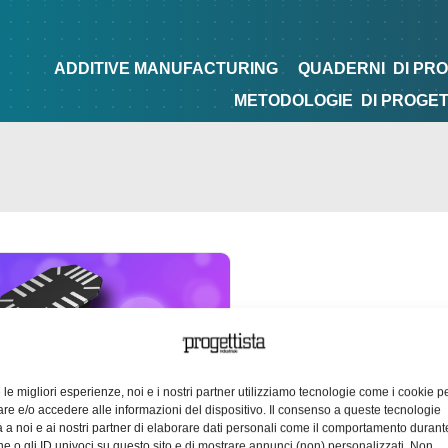
NG
QUADERNI
DI PROGETTAZIONE
TIPS&TRICKS
ADDITIVE MANUFACTURING
QUADERNI
DI PR
METODOLOGIE
DI PROGE
e le migliori esperienze, noi e i nostri partner utilizziamo tecnologie come i cookie p
e e/o accedere alle informazioni del dispositivo. Il consenso a queste tecnologie
 a noi e ai nostri partner di elaborare dati personali come il comportamento durant
e o gli ID univoci su questo sito e di mostrare annunci (non) personalizzati. Non