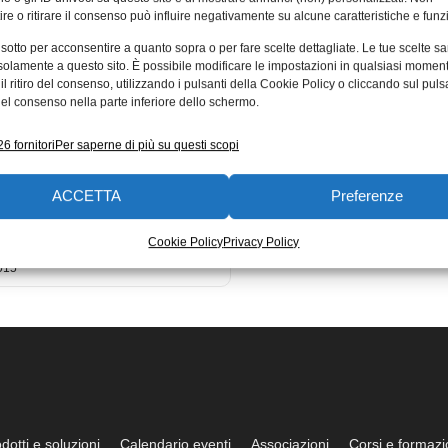
re o ritirare il consenso può influire negativamente su alcune caratteristiche e funzi
mponents facilita
 sotto per acconsentire a quanto sopra o per fare scelte dettagliate. Le tue scelte s
grazione della
solamente a questo sito. È possibile modificare le impostazioni in qualsiasi momen
l ritiro del consenso, utilizzando i pulsanti della Cookie Policy o cliccando sul puls
logia NFC con le
el consenso nella parte inferiore dello schermo.
oni di sviluppo
te Panasonic
6 fornitori
Per saperne di più su questi scopi
ents, il distributore globale di
ACCETTA
Preferenze
i elettronica e manutenzione,
accessibile lo sviluppo di
ni basate sulla
Cookie Policy
Privacy Policy
015
dotti e soluzioni
Calendario eventi
Associazioni
Corsi e formaz