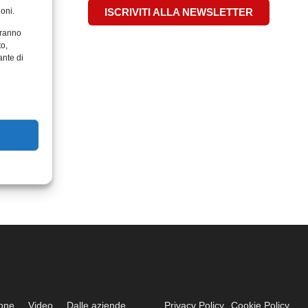
oni.
ISCRIVITI ALLA NEWSLETTER
aranno
to,
ante di
ione
Video
Dalle aziende
Privacy Policy
Cookie Policy