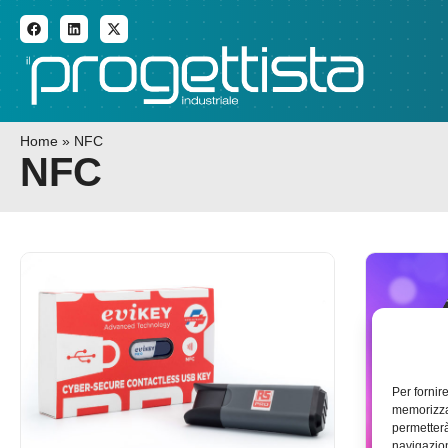
ADDITIVE MANUFACTURI
Home
»
NFC
NFC
Per fornir
memorizzar
permetterà
navigazion