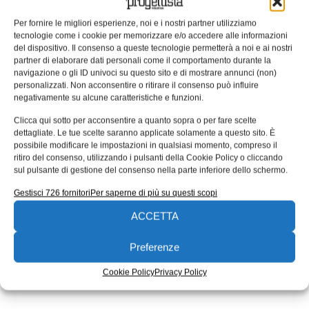
Universal Robots suona il
Per fornire le migliori esperienze, noi e i nostri partner utilizziamo
campanello di chiusura della borsa
tecnologie come i cookie per memorizzare e/o accedere alle informazioni
del dispositivo. Il consenso a queste tecnologie permetterà a noi e ai nostri
di New York
partner di elaborare dati personali come il comportamento durante la
navigazione o gli ID univoci su questo sito e di mostrare annunci (non)
Rompendo qualsiasi precedente tradizione è stato un
personalizzati. Non acconsentire o ritirare il consenso può influire
robot , e non un essere umano, a suonare il campanello
negativamente su alcune caratteristiche e funzioni.
che segna
Clicca qui sotto per acconsentire a quanto sopra o per fare scelte
Redazione
05/11/2018
dettagliate. Le tue scelte saranno applicate solamente a questo sito. È
EDICOLA WEB
possibile modificare le impostazioni in qualsiasi momento, compreso il
ritiro del consenso, utilizzando i pulsanti della Cookie Policy o cliccando
sul pulsante di gestione del consenso nella parte inferiore dello schermo.
Gestisci 726 fornitori
Per saperne di più su questi scopi
ACCETTA
Preferenze
ISCRIVITI ALLA NEWSLETTER
Cookie Policy
Privacy Policy