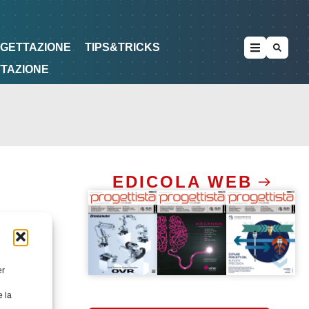
METODOLOGIE
DI PROGETTAZIONE
OGETTAZIONE
TIPS&TRICKS
TTAZIONE
EDICOLA WEB
er
e la