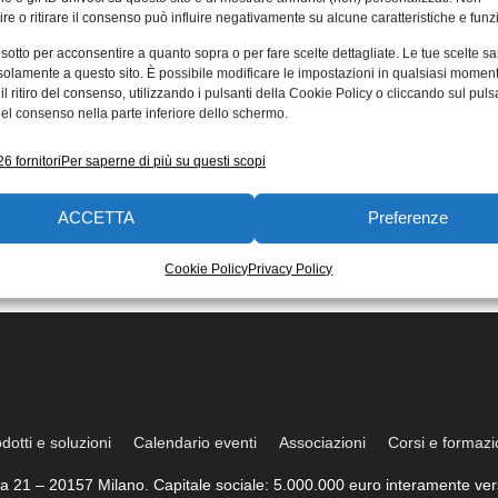
re o ritirare il consenso può influire negativamente su alcune caratteristiche e funzi
 sotto per acconsentire a quanto sopra o per fare scelte dettagliate. Le tue scelte s
solamente a questo sito. È possibile modificare le impostazioni in qualsiasi momen
l ritiro del consenso, utilizzando i pulsanti della Cookie Policy o cliccando sul puls
el consenso nella parte inferiore dello schermo.
6 fornitori
Per saperne di più su questi scopi
ACCETTA
Preferenze
Cookie Policy
Privacy Policy
dotti e soluzioni
Calendario eventi
Associazioni
Corsi e formaz
trea 21 – 20157 Milano. Capitale sociale: 5.000.000 euro interamente vers