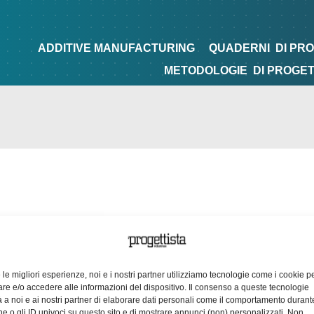
NG
QUADERNI
DI PROGETTAZIONE
TIPS&TRICKS
ADDITIVE MANUFACTURING
QUADERNI
DI PR
METODOLOGIE
DI PROGE
e le migliori esperienze, noi e i nostri partner utilizziamo tecnologie come i cookie p
e e/o accedere alle informazioni del dispositivo. Il consenso a queste tecnologie
 a noi e ai nostri partner di elaborare dati personali come il comportamento durant
e o gli ID univoci su questo sito e di mostrare annunci (non) personalizzati. Non