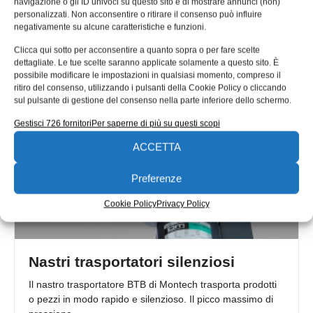
navigazione o gli ID univoci su questo sito e di mostrare annunci (non)
Con il nome commerciale ‘xiros’, igus produce cuscinetti a
personalizzati. Non acconsentire o ritirare il consenso può influire
sfera in polimeri che non hanno bisogno di manutenzione
negativamente su alcune caratteristiche e funzioni.
e recentemente
Clicca qui sotto per acconsentire a quanto sopra o per fare scelte
24/07/2015
dettagliate. Le tue scelte saranno applicate solamente a questo sito. È
possibile modificare le impostazioni in qualsiasi momento, compreso il
ritiro del consenso, utilizzando i pulsanti della Cookie Policy o cliccando
sul pulsante di gestione del consenso nella parte inferiore dello schermo.
Gestisci 726 fornitori
Per saperne di più su questi scopi
ACCETTA
Preferenze
Cookie Policy
Privacy Policy
Nastri trasportatori silenziosi
Il nastro trasportatore BTB di Montech trasporta prodotti
o pezzi in modo rapido e silenzioso. Il picco massimo di