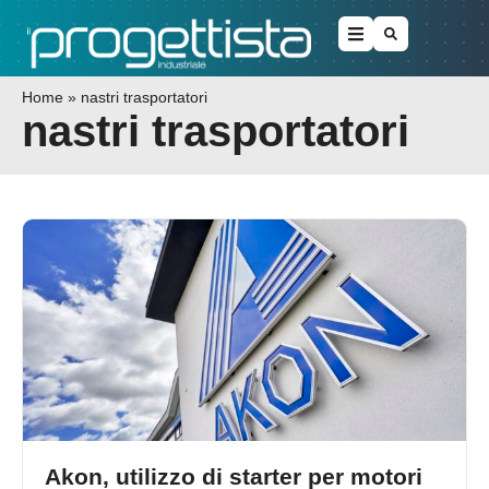
Home
»
nastri trasportatori
nastri trasportatori
Akon, utilizzo di starter per motori