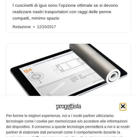
I cuscinetti di igus sono l’opzione ottimale se si devono
realizzare nastri trasportatori con raggi delle penne
compatti, minimo spazio
Redazione
12/10/2017
Rulli per nastri trasportatori, senza
Per fornire le migliori esperienze, noi e i nostri partner utilizziamo
tecnologie come i cookie per memorizzare e/o accedere alle informazioni
lubrificazione e configurabili in tre
del dispositivo. Il consenso a queste tecnologie permetterà a noi e ai nostri
passaggi
partner di elaborare dati personali come il comportamento durante la