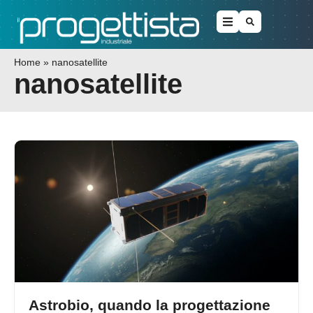
Home
»
nanosatellite
nanosatellite
Astrobio, quando la progettazione