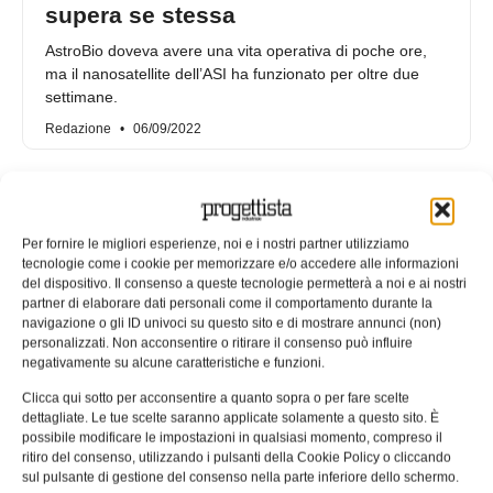
supera se stessa
AstroBio doveva avere una vita operativa di poche ore,
ma il nanosatellite dell’ASI ha funzionato per oltre due
settimane.
Redazione
06/09/2022
Per fornire le migliori esperienze, noi e i nostri partner utilizziamo
tecnologie come i cookie per memorizzare e/o accedere alle informazioni
del dispositivo. Il consenso a queste tecnologie permetterà a noi e ai nostri
partner di elaborare dati personali come il comportamento durante la
navigazione o gli ID univoci su questo sito e di mostrare annunci (non)
personalizzati. Non acconsentire o ritirare il consenso può influire
negativamente su alcune caratteristiche e funzioni.
Clicca qui sotto per acconsentire a quanto sopra o per fare scelte
dettagliate. Le tue scelte saranno applicate solamente a questo sito. È
possibile modificare le impostazioni in qualsiasi momento, compreso il
Atena: un sistema robotico italiano
ritiro del consenso, utilizzando i pulsanti della Cookie Policy o cliccando
per testare i nanosatelliti
sul pulsante di gestione del consenso nella parte inferiore dello schermo.