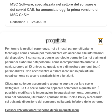
MSC Software, specializzata nel settore del software e
dei servizi CAE, ha annunciato oggi la prima versione di
MSC CoSim,
Redazione
12/03/2019
Per fornire le migliori esperienze, noi e i nostri partner utilizziamo
tecnologie come i cookie per memorizzare e/o accedere alle informazioni
del dispositivo. Il consenso a queste tecnologie permetterà a noi e ai nostri
partner di elaborare dati personali come il comportamento durante la
navigazione o gli ID univoci su questo sito e di mostrare annunci (non)
personalizzati. Non acconsentire o ritirare il consenso può influire
negativamente su alcune caratteristiche e funzioni.
Clicca qui sotto per acconsentire a quanto sopra o per fare scelte
dettagliate. Le tue scelte saranno applicate solamente a questo sito. È
possibile modificare le impostazioni in qualsiasi momento, compreso il
Webinar gratuito sulla
ritiro del consenso, utilizzando i pulsanti della Cookie Policy o cliccando
progettazione con simulazione
sul pulsante di gestione del consenso nella parte inferiore dello schermo.
multifisica
Gestisci 726 fornitori
Per saperne di più su questi scopi