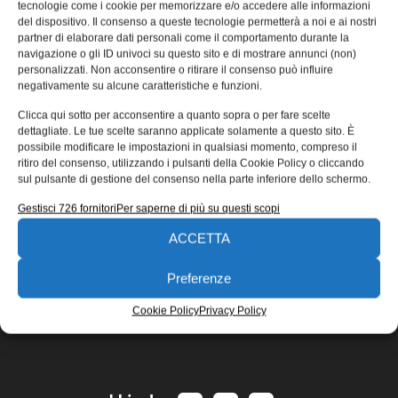
tecnologie come i cookie per memorizzare e/o accedere alle informazioni
Sono le microscopiche celle solari inventate dal Sandia
del dispositivo. Il consenso a queste tecnologie permetterà a noi e ai nostri
Lab, perfette per integrarsi su qualsiasi prodotto, dai
partner di elaborare dati personali come il comportamento durante la
navigazione o gli ID univoci su questo sito e di mostrare annunci (non)
satelliti ai dispositivi medicali,
personalizzati. Non acconsentire o ritirare il consenso può influire
Emanuela Bianchi
15/02/2017
negativamente su alcune caratteristiche e funzioni.
EDICOLA WEB
Clicca qui sotto per acconsentire a quanto sopra o per fare scelte
dettagliate. Le tue scelte saranno applicate solamente a questo sito. È
possibile modificare le impostazioni in qualsiasi momento, compreso il
ritiro del consenso, utilizzando i pulsanti della Cookie Policy o cliccando
sul pulsante di gestione del consenso nella parte inferiore dello schermo.
Gestisci 726 fornitori
Per saperne di più su questi scopi
ACCETTA
ISCRIVITI ALLA NEWSLETTER
Preferenze
Cookie Policy
Privacy Policy