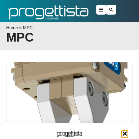
Home
»
MPC
MPC
Pinza per assemblaggio e