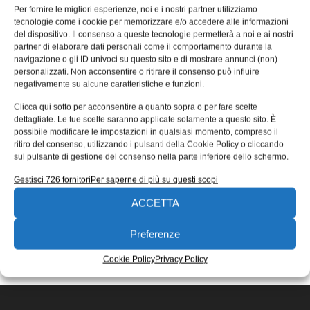
manipolazione di piccoli
Per fornire le migliori esperienze, noi e i nostri partner utilizziamo
tecnologie come i cookie per memorizzare e/o accedere alle informazioni
componenti
del dispositivo. Il consenso a queste tecnologie permetterà a noi e ai nostri
partner di elaborare dati personali come il comportamento durante la
La produzione di piccoli componenti è spesso legata alla
navigazione o gli ID univoci su questo sito e di mostrare annunci (non)
problematica della marginalità. L’ingegnerizzazione di
personalizzati. Non acconsentire o ritirare il consenso può influire
soluzioni applicative speciali è generalmente sconsigliata
negativamente su alcune caratteristiche e funzioni.
Redazione
05/03/2019
Clicca qui sotto per acconsentire a quanto sopra o per fare scelte
EDICOLA WEB
dettagliate. Le tue scelte saranno applicate solamente a questo sito. È
possibile modificare le impostazioni in qualsiasi momento, compreso il
ritiro del consenso, utilizzando i pulsanti della Cookie Policy o cliccando
sul pulsante di gestione del consenso nella parte inferiore dello schermo.
Gestisci 726 fornitori
Per saperne di più su questi scopi
ACCETTA
ISCRIVITI ALLA NEWSLETTER
Preferenze
Cookie Policy
Privacy Policy