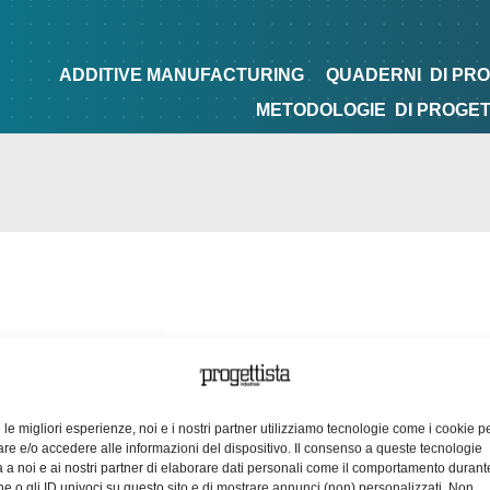
NG
QUADERNI
DI PROGETTAZIONE
TIPS&TRICKS
ADDITIVE MANUFACTURING
QUADERNI
DI PR
METODOLOGIE
DI PROGE
e le migliori esperienze, noi e i nostri partner utilizziamo tecnologie come i cookie p
e e/o accedere alle informazioni del dispositivo. Il consenso a queste tecnologie
 a noi e ai nostri partner di elaborare dati personali come il comportamento durant
e o gli ID univoci su questo sito e di mostrare annunci (non) personalizzati. Non