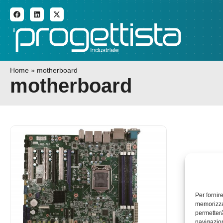
ADDITIVE MANUFACTURI
Home
»
motherboard
motherboard
Per fornir
memorizzar
permetterà
navigazion