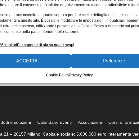
re o ritirare il consenso può influire negativamente su alcune caratteristiche e funzi
 sotto per acconsentire a quanto sopra o per fare scelte dettagliate. Le tue scelte s
solamente a questo sito. È possibile modificare le impostazioni in qualsiasi momen
l ritiro del consenso, utilizzando i pulsanti della Cookie Policy o cliccando sul puls
el consenso nella parte inferiore dello schermo.
6 fornitori
Per saperne di più su questi scopi
ACCETTA
Preferenze
Cookie Policy
Privacy Policy
dotti e soluzioni
Calendario eventi
Associazioni
Corsi e formaz
trea 21 – 20157 Milano. Capitale sociale: 5.000.000 euro interamente vers