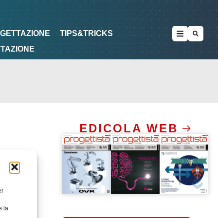
METODOLOGIE
DI PROGETTAZIONE
OGETTAZIONE
TIPS&TRICKS
TTAZIONE
EDICOLA WEB
er
e la