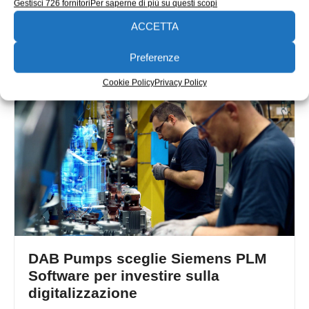
Gestisci 726 fornitori
Per saperne di più su questi scopi
Rockwell Automation e PTC hanno annunciato il lancio di
FactoryTalk InnovationSuite, una suite software che si
ACCETTA
avvale di tecnologia PTC
Preferenze
Redazione
29/11/2018
Cookie Policy
Privacy Policy
DAB Pumps sceglie Siemens PLM
Software per investire sulla
digitalizzazione