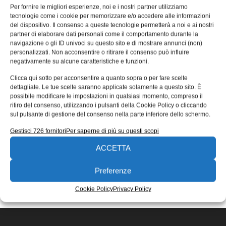
che vincono l’evanescenza della
Per fornire le migliori esperienze, noi e i nostri partner utilizziamo
tecnologie come i cookie per memorizzare e/o accedere alle informazioni
materia
del dispositivo. Il consenso a queste tecnologie permetterà a noi e ai nostri
partner di elaborare dati personali come il comportamento durante la
I ricercatori del Dipartimento di Scienza dei Materiali
navigazione o gli ID univoci su questo sito e di mostrare annunci (non)
dell’Università di Milano-Bicocca hanno realizzato un
personalizzati. Non acconsentire o ritirare il consenso può influire
nuovo stato di aggregazione della materia
negativamente su alcune caratteristiche e funzioni.
27/12/2016
Clicca qui sotto per acconsentire a quanto sopra o per fare scelte
EDICOLA WEB
dettagliate. Le tue scelte saranno applicate solamente a questo sito. È
possibile modificare le impostazioni in qualsiasi momento, compreso il
ritiro del consenso, utilizzando i pulsanti della Cookie Policy o cliccando
sul pulsante di gestione del consenso nella parte inferiore dello schermo.
Gestisci 726 fornitori
Per saperne di più su questi scopi
ACCETTA
ISCRIVITI ALLA NEWSLETTER
Preferenze
Cookie Policy
Privacy Policy