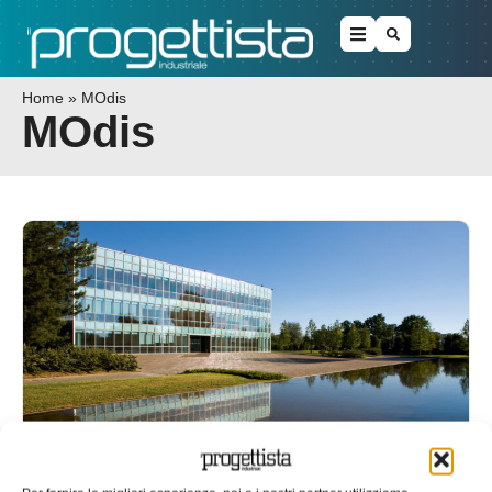
Home
»
MOdis
MOdis
MTA e Modis per i corsi di