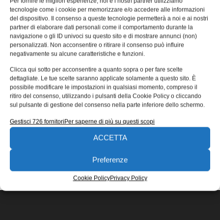
Per fornire le migliori esperienze, noi e i nostri partner utilizziamo
formazione destinati a neoingegneri
tecnologie come i cookie per memorizzare e/o accedere alle informazioni
del dispositivo. Il consenso a queste tecnologie permetterà a noi e ai nostri
MTA sceglie Modis per i corsi di formazione per
partner di elaborare dati personali come il comportamento durante la
neoingegneri nell’Academy “Ingegneria del Software”. I
navigazione o gli ID univoci su questo sito e di mostrare annunci (non)
migliori talenti saranno assunti in MTA
personalizzati. Non acconsentire o ritirare il consenso può influire
negativamente su alcune caratteristiche e funzioni.
Novello Brunoro
22/04/2022
Clicca qui sotto per acconsentire a quanto sopra o per fare scelte
EDICOLA WEB
dettagliate. Le tue scelte saranno applicate solamente a questo sito. È
possibile modificare le impostazioni in qualsiasi momento, compreso il
ritiro del consenso, utilizzando i pulsanti della Cookie Policy o cliccando
sul pulsante di gestione del consenso nella parte inferiore dello schermo.
Gestisci 726 fornitori
Per saperne di più su questi scopi
ACCETTA
ISCRIVITI ALLA NEWSLETTER
Preferenze
Cookie Policy
Privacy Policy