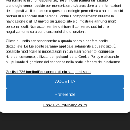
Per fornire le migliori esperienze, noi e i nostri partner utilizziamo
grazie a un MiR200 Hook
tecnologie come i cookie per memorizzare e/o accedere alle informazioni
del dispositivo. Il consenso a queste tecnologie permetterà a noi e ai nostri
L’azienda, che si occupa della produzione di sistemi di
partner di elaborare dati personali come il comportamento durante la
automazione per laboratori clinici, ha deciso di introdurre
navigazione o gli ID univoci su questo sito e di mostrare annunci (non)
un MiR200 Hook
personalizzati. Non acconsentire o ritirare il consenso può influire
negativamente su alcune caratteristiche e funzioni.
Aldo Zasso
12/03/2021
Clicca qui sotto per acconsentire a quanto sopra o per fare scelte
EDICOLA WEB
dettagliate. Le tue scelte saranno applicate solamente a questo sito. È
possibile modificare le impostazioni in qualsiasi momento, compreso il
ritiro del consenso, utilizzando i pulsanti della Cookie Policy o cliccando
sul pulsante di gestione del consenso nella parte inferiore dello schermo.
Gestisci 726 fornitori
Per saperne di più su questi scopi
ACCETTA
ISCRIVITI ALLA NEWSLETTER
Preferenze
Cookie Policy
Privacy Policy