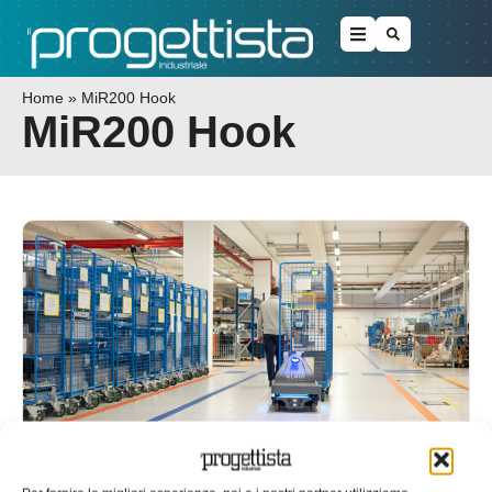
Home
»
MiR200 Hook
MiR200 Hook
Intralogistica efficiente per Inpeco