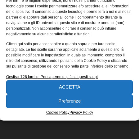
Per fornire le migliori esperienze, noi e i nostri partner utilizziamo
City con Castrignano
tecnologie come i cookie per memorizzare e/o accedere alle informazioni
del dispositivo. Il consenso a queste tecnologie permetterà a noi e ai nostri
Mitsubishi Electric partecipa a Milano Design City con
partner di elaborare dati personali come il comportamento durante la
Andrea Castrignano. Il 7 ottobre in programma un talk di
navigazione o gli ID univoci su questo sito e di mostrare annunci (non)
approfondimento per
personalizzati. Non acconsentire o ritirare il consenso può influire
negativamente su alcune caratteristiche e funzioni.
Redazione
30/09/2020
Clicca qui sotto per acconsentire a quanto sopra o per fare scelte
EDICOLA WEB
dettagliate. Le tue scelte saranno applicate solamente a questo sito. È
possibile modificare le impostazioni in qualsiasi momento, compreso il
ritiro del consenso, utilizzando i pulsanti della Cookie Policy o cliccando
sul pulsante di gestione del consenso nella parte inferiore dello schermo.
Gestisci 726 fornitori
Per saperne di più su questi scopi
ACCETTA
ISCRIVITI ALLA NEWSLETTER
Preferenze
Cookie Policy
Privacy Policy