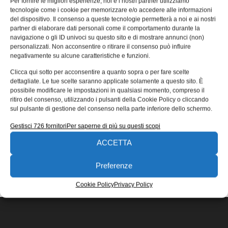
Per fornire le migliori esperienze, noi e i nostri partner utilizziamo
computer del futuro?
tecnologie come i cookie per memorizzare e/o accedere alle informazioni
del dispositivo. Il consenso a queste tecnologie permetterà a noi e ai nostri
Secondo uno studio della Washington State University il
partner di elaborare dati personali come il comportamento durante la
miele potrebbe essere usato per sviluppare alcuni
navigazione o gli ID univoci su questo sito e di mostrare annunci (non)
componenti per i computer neuromorfici.
personalizzati. Non acconsentire o ritirare il consenso può influire
negativamente su alcune caratteristiche e funzioni.
Riccardo Fioretto
06/04/2022
Clicca qui sotto per acconsentire a quanto sopra o per fare scelte
EDICOLA WEB
dettagliate. Le tue scelte saranno applicate solamente a questo sito. È
possibile modificare le impostazioni in qualsiasi momento, compreso il
ritiro del consenso, utilizzando i pulsanti della Cookie Policy o cliccando
sul pulsante di gestione del consenso nella parte inferiore dello schermo.
Gestisci 726 fornitori
Per saperne di più su questi scopi
ACCETTA
ISCRIVITI ALLA NEWSLETTER
Preferenze
Cookie Policy
Privacy Policy