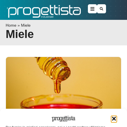
Home
»
Miele
Miele
Miele, “materia prima” dei