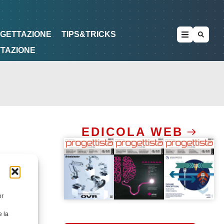
METODOLOGIE
DI PROGETTAZIONE
OGETTAZIONE
TIPS&TRICKS
TTAZIONE
EDICOLA WEB
er
e la