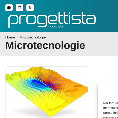
ADDITIVE MANUFACTURI
Home
»
Microtecnologie
Microtecnologie
Per fornir
memorizzar
permetterà
navigazion