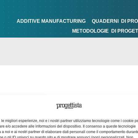
NG
QUADERNI
DI PROGETTAZIONE
TIPS&TRICKS
ADDITIVE MANUFACTURING
QUADERNI
DI PR
METODOLOGIE
DI PROGE
e le migliori esperienze, noi e i nostri partner utilizziamo tecnologie come i cookie p
e e/o accedere alle informazioni del dispositivo. Il consenso a queste tecnologie
 a noi e ai nostri partner di elaborare dati personali come il comportamento durant
e o gli ID univoci su questo sito e di mostrare annunci (non) personalizzati. Non