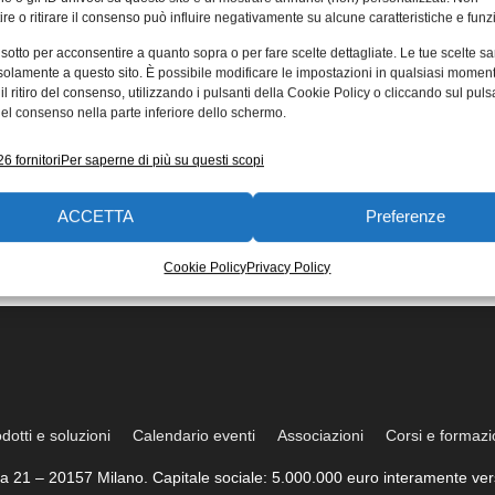
re o ritirare il consenso può influire negativamente su alcune caratteristiche e funzi
 sotto per acconsentire a quanto sopra o per fare scelte dettagliate. Le tue scelte s
solamente a questo sito. È possibile modificare le impostazioni in qualsiasi momen
l ritiro del consenso, utilizzando i pulsanti della Cookie Policy o cliccando sul puls
el consenso nella parte inferiore dello schermo.
6 fornitori
Per saperne di più su questi scopi
ACCETTA
Preferenze
Cookie Policy
Privacy Policy
dotti e soluzioni
Calendario eventi
Associazioni
Corsi e formaz
trea 21 – 20157 Milano. Capitale sociale: 5.000.000 euro interamente vers