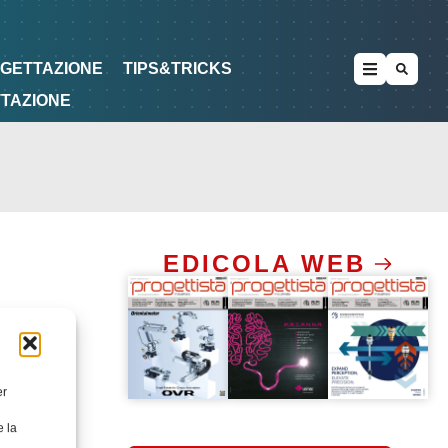
METODOLOGIE
DI PROGETTAZIONE
OGETTAZIONE
TIPS&TRICKS
TTAZIONE
EDICOLA WEB
er
e la