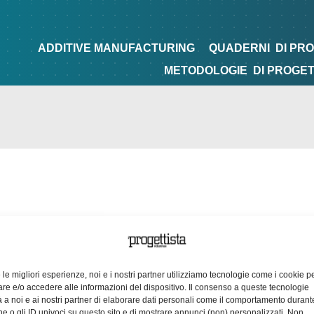
NG
QUADERNI
DI PROGETTAZIONE
TIPS&TRICKS
ADDITIVE MANUFACTURING
QUADERNI
DI PR
METODOLOGIE
DI PROGE
e le migliori esperienze, noi e i nostri partner utilizziamo tecnologie come i cookie p
e e/o accedere alle informazioni del dispositivo. Il consenso a queste tecnologie
 a noi e ai nostri partner di elaborare dati personali come il comportamento durant
e o gli ID univoci su questo sito e di mostrare annunci (non) personalizzati. Non