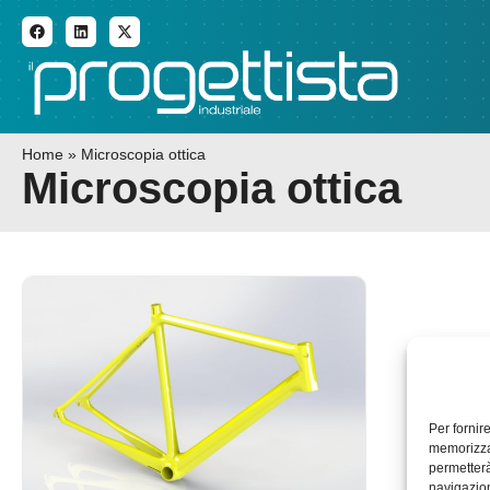
ADDITIVE MANUFACTURI
Home
»
Microscopia ottica
Microscopia ottica
Per fornir
memorizzar
permetterà
navigazion