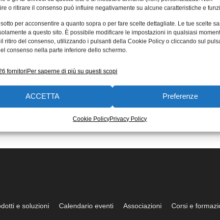
re o ritirare il consenso può influire negativamente su alcune caratteristiche e funzi
 sotto per acconsentire a quanto sopra o per fare scelte dettagliate. Le tue scelte s
solamente a questo sito. È possibile modificare le impostazioni in qualsiasi momen
l ritiro del consenso, utilizzando i pulsanti della Cookie Policy o cliccando sul puls
el consenso nella parte inferiore dello schermo.
6 fornitori
Per saperne di più su questi scopi
ACCETTA
Preferenze
Cookie Policy
Privacy Policy
dotti e soluzioni
Calendario eventi
Associazioni
Corsi e formaz