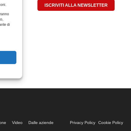
oni.
ISCRIVITI ALLA NEWSLETTER
aranno
to,
ante di
ione
Video
Dalle aziende
Privacy Policy
Cookie Policy