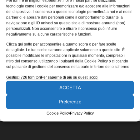
Per fornire le migliori esperienze, noi e i nostri partner utilizziamo
microfresatura a 5 assi
tecnologie come i cookie per memorizzare e/o accedere alle informazioni
del dispositivo. Il consenso a queste tecnologie permetterà a noi e ai nostri
Geartec ha acquistato un nuovo impianto di
partner di elaborare dati personali come il comportamento durante la
microfresatura a 5 assi, che garantisce maggiore qualità
navigazione o gli ID univoci su questo sito e di mostrare annunci (non)
e ulteriore flessibilità produttiva. Il
personalizzati. Non acconsentire o ritirare il consenso può influire
negativamente su alcune caratteristiche e funzioni.
Redazione
13/11/2020
Clicca qui sotto per acconsentire a quanto sopra o per fare scelte
EDICOLA WEB
dettagliate. Le tue scelte saranno applicate solamente a questo sito. È
possibile modificare le impostazioni in qualsiasi momento, compreso il
ritiro del consenso, utilizzando i pulsanti della Cookie Policy o cliccando
sul pulsante di gestione del consenso nella parte inferiore dello schermo.
Gestisci 726 fornitori
Per saperne di più su questi scopi
ACCETTA
ISCRIVITI ALLA NEWSLETTER
Preferenze
Cookie Policy
Privacy Policy