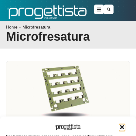
Home
»
Microfresatura
Microfresatura
Geartec investe in un impianto di