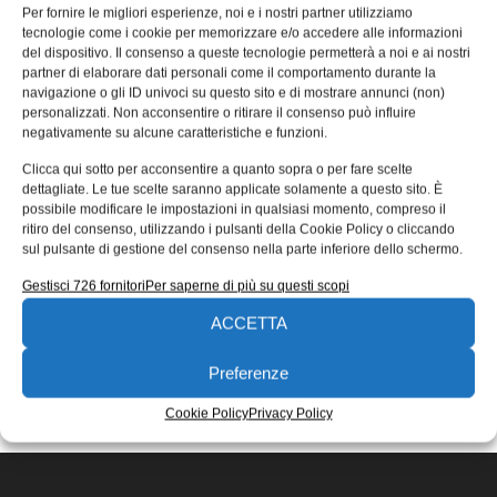
riconfigurabili stampati in 3D
Per fornire le migliori esperienze, noi e i nostri partner utilizziamo
tecnologie come i cookie per memorizzare e/o accedere alle informazioni
Lo studio coordinato dal Politecnico di Torino, pubblicato
del dispositivo. Il consenso a queste tecnologie permetterà a noi e ai nostri
su Nature Communications, propone una nuova
partner di elaborare dati personali come il comportamento durante la
navigazione o gli ID univoci su questo sito e di mostrare annunci (non)
tecnologia per realizzare metamateriali, materiali
personalizzati. Non acconsentire o ritirare il consenso può influire
strutturati
negativamente su alcune caratteristiche e funzioni.
Riccardo Fioretto
27/05/2020
Clicca qui sotto per acconsentire a quanto sopra o per fare scelte
EDICOLA WEB
dettagliate. Le tue scelte saranno applicate solamente a questo sito. È
possibile modificare le impostazioni in qualsiasi momento, compreso il
ritiro del consenso, utilizzando i pulsanti della Cookie Policy o cliccando
sul pulsante di gestione del consenso nella parte inferiore dello schermo.
Gestisci 726 fornitori
Per saperne di più su questi scopi
ACCETTA
ISCRIVITI ALLA NEWSLETTER
Preferenze
Cookie Policy
Privacy Policy