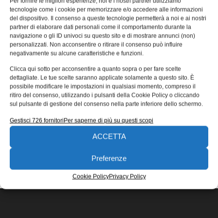
Per fornire le migliori esperienze, noi e i nostri partner utilizziamo
Product Application Award 2017
tecnologie come i cookie per memorizzare e/o accedere alle informazioni
del dispositivo. Il consenso a queste tecnologie permetterà a noi e ai nostri
Il Gruppo CRP di Modena è tra i finalisti del TCT Awards
partner di elaborare dati personali come il comportamento durante la
2017 nella categoria Consumer Product Application con
navigazione o gli ID univoci su questo sito e di mostrare annunci (non)
l’innovativa
personalizzati. Non acconsentire o ritirare il consenso può influire
negativamente su alcune caratteristiche e funzioni.
Redazione
25/09/2017
Clicca qui sotto per acconsentire a quanto sopra o per fare scelte
EDICOLA WEB
dettagliate. Le tue scelte saranno applicate solamente a questo sito. È
possibile modificare le impostazioni in qualsiasi momento, compreso il
ritiro del consenso, utilizzando i pulsanti della Cookie Policy o cliccando
sul pulsante di gestione del consenso nella parte inferiore dello schermo.
Gestisci 726 fornitori
Per saperne di più su questi scopi
ACCETTA
ISCRIVITI ALLA NEWSLETTER
Preferenze
Cookie Policy
Privacy Policy