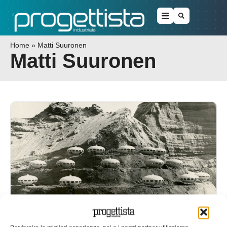
Home
»
Matti Suuronen
Matti Suuronen
Nuova vita in pinacoteca per la