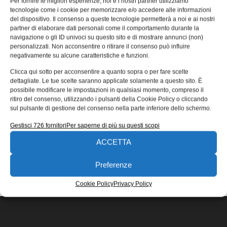
Per fornire le migliori esperienze, noi e i nostri partner utilizziamo
Futuro House del 1968
tecnologie come i cookie per memorizzare e/o accedere alle informazioni
del dispositivo. Il consenso a queste tecnologie permetterà a noi e ai nostri
Nel 1968, l’architetto finlandese Matti Suuronen, creò la
partner di elaborare dati personali come il comportamento durante la
Futuro House, una delle prime case interamente di
navigazione o gli ID univoci su questo sito e di mostrare annunci (non)
plastica prodotte in serie
personalizzati. Non acconsentire o ritirare il consenso può influire
negativamente su alcune caratteristiche e funzioni.
Redazione
25/10/2018
Clicca qui sotto per acconsentire a quanto sopra o per fare scelte
EDICOLA WEB
dettagliate. Le tue scelte saranno applicate solamente a questo sito. È
possibile modificare le impostazioni in qualsiasi momento, compreso il
ritiro del consenso, utilizzando i pulsanti della Cookie Policy o cliccando
sul pulsante di gestione del consenso nella parte inferiore dello schermo.
Gestisci 726 fornitori
Per saperne di più su questi scopi
ACCETTA
ISCRIVITI ALLA NEWSLETTER
Preferenze
Cookie Policy
Privacy Policy