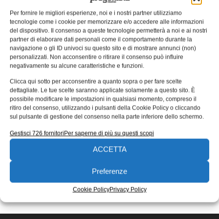
Testing, Materiali Innovativi e
Per fornire le migliori esperienze, noi e i nostri partner utilizziamo
Additive Manufacturing: prospettive
tecnologie come i cookie per memorizzare e/o accedere alle informazioni
future
del dispositivo. Il consenso a queste tecnologie permetterà a noi e ai nostri
partner di elaborare dati personali come il comportamento durante la
Save the date: Ven, 18 dicembre 2020 Ore 14:30 – 16:30
navigazione o gli ID univoci su questo sito e di mostrare annunci (non)
Un evento online gratuito per parlare di Material Testing,
personalizzati. Non acconsentire o ritirare il consenso può influire
negativamente su alcune caratteristiche e funzioni.
Materiali
Clicca qui sotto per acconsentire a quanto sopra o per fare scelte
Emanuela Bianchi
16/12/2020
dettagliate. Le tue scelte saranno applicate solamente a questo sito. È
EDICOLA WEB
possibile modificare le impostazioni in qualsiasi momento, compreso il
ritiro del consenso, utilizzando i pulsanti della Cookie Policy o cliccando
sul pulsante di gestione del consenso nella parte inferiore dello schermo.
Gestisci 726 fornitori
Per saperne di più su questi scopi
ACCETTA
Preferenze
ISCRIVITI ALLA NEWSLETTER
Cookie Policy
Privacy Policy