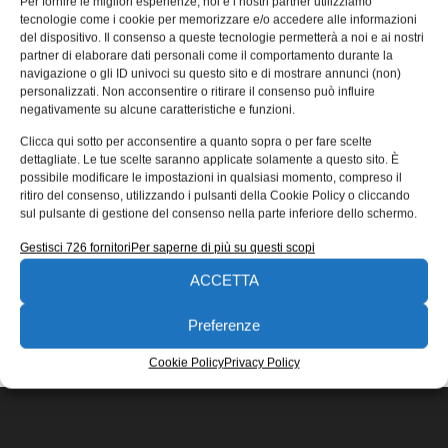
Per fornire le migliori esperienze, noi e i nostri partner utilizziamo
metrò
tecnologie come i cookie per memorizzare e/o accedere alle informazioni
del dispositivo. Il consenso a queste tecnologie permetterà a noi e ai nostri
Il Mass Rapid Transit (MRT) è un sistema di trasporto
partner di elaborare dati personali come il comportamento durante la
rapido che rappresenta il componente principale del
navigazione o gli ID univoci su questo sito e di mostrare annunci (non)
sistema ferroviario a
personalizzati. Non acconsentire o ritirare il consenso può influire
negativamente su alcune caratteristiche e funzioni.
23/12/2015
Clicca qui sotto per acconsentire a quanto sopra o per fare scelte
EDICOLA WEB
dettagliate. Le tue scelte saranno applicate solamente a questo sito. È
possibile modificare le impostazioni in qualsiasi momento, compreso il
ritiro del consenso, utilizzando i pulsanti della Cookie Policy o cliccando
sul pulsante di gestione del consenso nella parte inferiore dello schermo.
Gestisci 726 fornitori
Per saperne di più su questi scopi
ACCETTA
ISCRIVITI ALLA NEWSLETTER
Preferenze
Cookie Policy
Privacy Policy