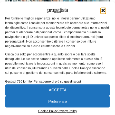
Per fornire le migliori esperienze, noi e i nostri partner utilizziamo
tecnologie come i cookie per memorizzare e/o accedere alle informazioni
del dispositivo. Il consenso a queste tecnologie permetterà a noi e ai nostri
Nuovo corso in “Manufacturing
partner di elaborare dati personali come il comportamento durante la
navigazione o gli ID univoci su questo sito e di mostrare annunci (non)
automation & digital trasformation”
personalizzati. Non acconsentire o ritirare il consenso può influire
negativamente su alcune caratteristiche e funzioni.
Per rispondere alle sfide di un mercato in continua
evoluzione, caratterizzato dalla richiesta di tecnologie e
Clicca qui sotto per acconsentire a quanto sopra o per fare scelte
competenze sempre più all’avanguardia,
dettagliate. Le tue scelte saranno applicate solamente a questo sito. È
possibile modificare le impostazioni in qualsiasi momento, compreso il
Redazione
03/04/2017
ritiro del consenso, utilizzando i pulsanti della Cookie Policy o cliccando
EDICOLA WEB
sul pulsante di gestione del consenso nella parte inferiore dello schermo.
Gestisci 726 fornitori
Per saperne di più su questi scopi
ACCETTA
Preferenze
Cookie Policy
Privacy Policy
ISCRIVITI ALLA NEWSLETTER