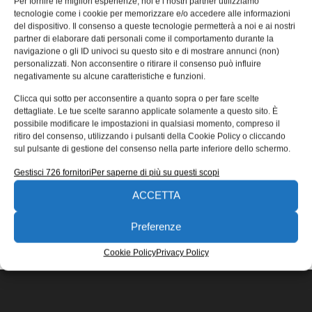
Per fornire le migliori esperienze, noi e i nostri partner utilizziamo
bioniche a costi accessibili
tecnologie come i cookie per memorizzare e/o accedere alle informazioni
del dispositivo. Il consenso a queste tecnologie permetterà a noi e ai nostri
La produzione additiva con le tecnologie Formlabs
partner di elaborare dati personali come il comportamento durante la
consente a Psyonic, creatrice di Ability Hand, di
navigazione o gli ID univoci su questo sito e di mostrare annunci (non)
sviluppare mani bioniche a costi accessibili.
personalizzati. Non acconsentire o ritirare il consenso può influire
negativamente su alcune caratteristiche e funzioni.
Redazione
17/10/2022
Clicca qui sotto per acconsentire a quanto sopra o per fare scelte
EDICOLA WEB
dettagliate. Le tue scelte saranno applicate solamente a questo sito. È
possibile modificare le impostazioni in qualsiasi momento, compreso il
ritiro del consenso, utilizzando i pulsanti della Cookie Policy o cliccando
sul pulsante di gestione del consenso nella parte inferiore dello schermo.
Gestisci 726 fornitori
Per saperne di più su questi scopi
ACCETTA
ISCRIVITI ALLA NEWSLETTER
Preferenze
Cookie Policy
Privacy Policy