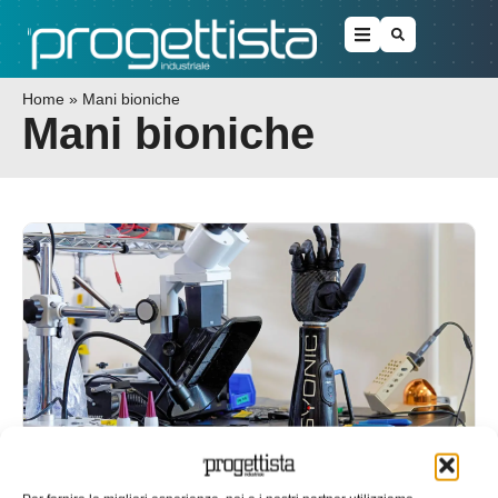
Home
»
Mani bioniche
Mani bioniche
Produzione additiva per mani