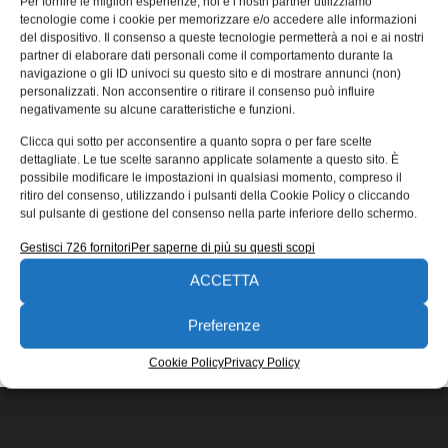
Per fornire le migliori esperienze, noi e i nostri partner utilizziamo
italiano
tecnologie come i cookie per memorizzare e/o accedere alle informazioni
del dispositivo. Il consenso a queste tecnologie permetterà a noi e ai nostri
MagiCAD Group ha rilasciato MagiCAD 2023 per Revit
partner di elaborare dati personali come il comportamento durante la
con una grande novità per i professionisti italiani:
navigazione o gli ID univoci su questo sito e di mostrare annunci (non)
l’interfaccia di utilizzo in lingua italiana.
personalizzati. Non acconsentire o ritirare il consenso può influire
negativamente su alcune caratteristiche e funzioni.
Redazione
09/06/2022
Clicca qui sotto per acconsentire a quanto sopra o per fare scelte
EDICOLA WEB
dettagliate. Le tue scelte saranno applicate solamente a questo sito. È
possibile modificare le impostazioni in qualsiasi momento, compreso il
ritiro del consenso, utilizzando i pulsanti della Cookie Policy o cliccando
sul pulsante di gestione del consenso nella parte inferiore dello schermo.
Gestisci 726 fornitori
Per saperne di più su questi scopi
ACCETTA
ISCRIVITI ALLA NEWSLETTER
Preferenze
Cookie Policy
Privacy Policy