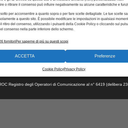
re o ritirare il consenso può influire negativamente su alcune caratteristiche e funzi
 sotto per acconsentire a quanto sopra o per fare scelte dettagliate. Le tue scelte s
solamente a questo sito. È possibile modificare le impostazioni in qualsiasi momen
l ritiro del consenso, utilizzando i pulsanti della Cookie Policy o cliccando sul puls
el consenso nella parte inferiore dello schermo.
6 fornitori
Per saperne di più su questi scopi
ACCETTA
Preferenze
dotti e soluzioni
Calendario eventi
Associazioni
Corsi e formaz
Cookie Policy
Privacy Policy
trea 21 – 20157 Milano. Capitale sociale: 5.000.000 euro interamente vers
l ROC Registro degli Operatori di Comunicazione al n° 6419 (delibera 23