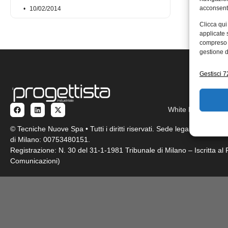
acconsenti
10/02/2014
Clicca qui
applicate 
compreso i
gestione d
Gestisci 72
White Paper
Pro
© Tecniche Nuove Spa • Tutti i diritti riservati. Sede legale: Via Eri
di Milano: 00753480151.
Registrazione: N. 30 del 31-1-1981 Tribunale di Milano – Iscritta a
Comunicazioni)