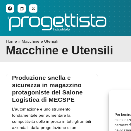
ADDITIVE MANUFACTURI
Home
»
Macchine e Utensili
Macchine e Utensili
Produzione snella e
sicurezza in magazzino
protagoniste del Salone
Logistica di MECSPE
L’automazione è uno strumento
Per fornir
fondamentale per aumentare la
memorizzar
competitività delle imprese in tutti gli ambiti
permetterà
aziendali, dalla progettazione di un
navigazion