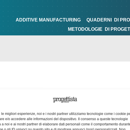
NG
QUADERNI
DI PROGETTAZIONE
TIPS&TRICKS
ADDITIVE MANUFACTURING
QUADERNI
DI PR
METODOLOGIE
DI PROGE
e le migliori esperienze, noi e i nostri partner utilizziamo tecnologie come i cookie p
e e/o accedere alle informazioni del dispositivo. Il consenso a queste tecnologie
 a noi e ai nostri partner di elaborare dati personali come il comportamento durant
e o gli ID univoci su questo sito e di mostrare annunci (non) personalizzati. Non