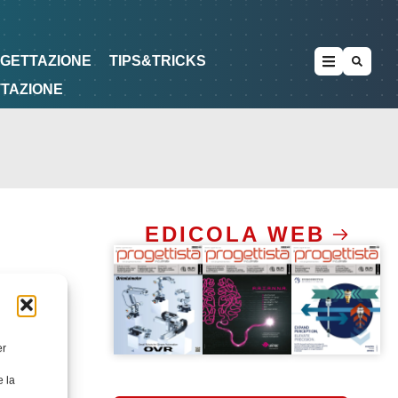
METODOLOGIE
DI PROGETTAZIONE
OGETTAZIONE
TIPS&TRICKS
TTAZIONE
EDICOLA WEB
er
e la