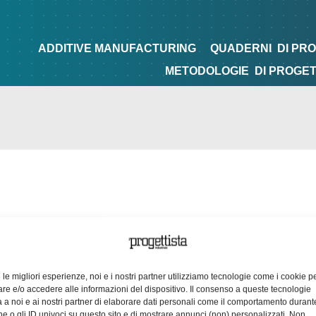
NG
QUADERNI
DI PROGETTAZIONE
TIPS&TRICKS
ADDITIVE MANUFACTURING
QUADERNI
DI PR
METODOLOGIE
DI PROGE
e le migliori esperienze, noi e i nostri partner utilizziamo tecnologie come i cookie p
e e/o accedere alle informazioni del dispositivo. Il consenso a queste tecnologie
 a noi e ai nostri partner di elaborare dati personali come il comportamento durant
e o gli ID univoci su questo sito e di mostrare annunci (non) personalizzati. Non