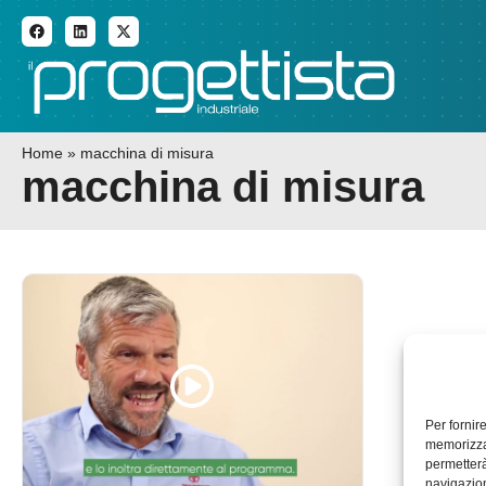
ADDITIVE MANUFACTURI
Home
»
macchina di misura
macchina di misura
Per fornir
memorizzar
permetterà
navigazion