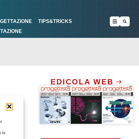
METODOLOGIE
DI PROGETTAZIONE
OGETTAZIONE
TIPS&TRICKS
TTAZIONE
EDICOLA WEB
er
e la