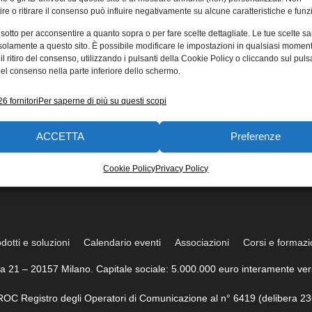
re o ritirare il consenso può influire negativamente su alcune caratteristiche e funzi
 sotto per acconsentire a quanto sopra o per fare scelte dettagliate. Le tue scelte s
solamente a questo sito. È possibile modificare le impostazioni in qualsiasi momen
l ritiro del consenso, utilizzando i pulsanti della Cookie Policy o cliccando sul puls
el consenso nella parte inferiore dello schermo.
6 fornitori
Per saperne di più su questi scopi
ACCETTA
Preferenze
Cookie Policy
Privacy Policy
dotti e soluzioni
Calendario eventi
Associazioni
Corsi e formaz
trea 21 – 20157 Milano. Capitale sociale: 5.000.000 euro interamente vers
l ROC Registro degli Operatori di Comunicazione al n° 6419 (delibera 23