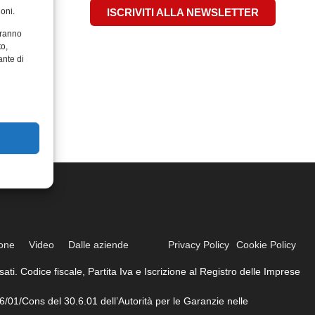
oni.
ISCRIVITI ALLA NEWSLETTER
aranno
to,
ante di
ione
Video
Dalle aziende
Privacy Policy
Cookie Policy
ati. Codice fiscale, Partita Iva e Iscrizione al Registro delle Imprese
6/01/Cons del 30.6.01 dell’Autorità per le Garanzie nelle