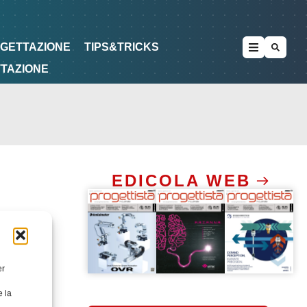
METODOLOGIE
DI PROGETTAZIONE
OGETTAZIONE
TIPS&TRICKS
TTAZIONE
EDICOLA WEB
er
e la