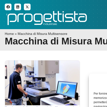
ADDITIVE MANUFACTURI
Home
»
Macchina di Misura Multisensore
Macchina di Misura Mu
Per fornir
memorizzar
permetterà
navigazion