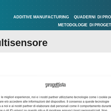
NG
QUADERNI
DI PROGETTAZIONE
TIPS&TRICKS
ADDITIVE MANUFACTURING
QUADERNI
DI PR
METODOLOGIE
DI PROGE
ltisensore
e le migliori esperienze, noi e i nostri partner utilizziamo tecnologie come i cookie p
e e/o accedere alle informazioni del dispositivo. Il consenso a queste tecnologie
 a noi e ai nostri partner di elaborare dati personali come il comportamento durant
e o gli ID univoci su questo sito e di mostrare annunci (non) personalizzati. Non