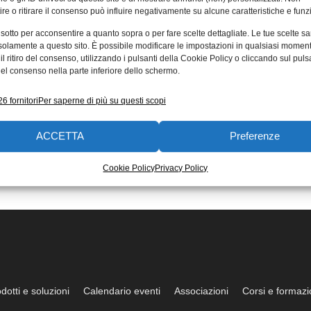
re o ritirare il consenso può influire negativamente su alcune caratteristiche e funzi
 sotto per acconsentire a quanto sopra o per fare scelte dettagliate. Le tue scelte s
solamente a questo sito. È possibile modificare le impostazioni in qualsiasi momen
l ritiro del consenso, utilizzando i pulsanti della Cookie Policy o cliccando sul puls
el consenso nella parte inferiore dello schermo.
6 fornitori
Per saperne di più su questi scopi
ACCETTA
Preferenze
Cookie Policy
Privacy Policy
dotti e soluzioni
Calendario eventi
Associazioni
Corsi e formaz