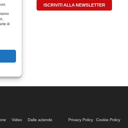
oni.
ISCRIVITI ALLA NEWSLETTER
aranno
to,
ante di
ione
Video
Dalle aziende
Privacy Policy
Cookie Policy