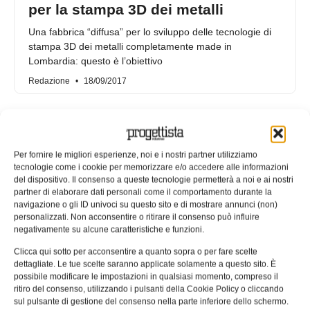
per la stampa 3D dei metalli
Una fabbrica “diffusa” per lo sviluppo delle tecnologie di
stampa 3D dei metalli completamente made in
Lombardia: questo è l’obiettivo
Redazione
18/09/2017
Per fornire le migliori esperienze, noi e i nostri partner utilizziamo
tecnologie come i cookie per memorizzare e/o accedere alle informazioni
del dispositivo. Il consenso a queste tecnologie permetterà a noi e ai nostri
partner di elaborare dati personali come il comportamento durante la
navigazione o gli ID univoci su questo sito e di mostrare annunci (non)
personalizzati. Non acconsentire o ritirare il consenso può influire
negativamente su alcune caratteristiche e funzioni.
Clicca qui sotto per acconsentire a quanto sopra o per fare scelte
dettagliate. Le tue scelte saranno applicate solamente a questo sito. È
possibile modificare le impostazioni in qualsiasi momento, compreso il
Con Intraprendo la Regione
ritiro del consenso, utilizzando i pulsanti della Cookie Policy o cliccando
Lombardia sostiene i giovani
sul pulsante di gestione del consenso nella parte inferiore dello schermo.