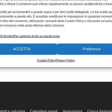
re o ritirare il consenso può influire negativamente su alcune caratteristiche e funzi
 sotto per acconsentire a quanto sopra o per fare scelte dettagliate. Le tue scelte s
solamente a questo sito. È possibile modificare le impostazioni in qualsiasi momen
l ritiro del consenso, utilizzando i pulsanti della Cookie Policy o cliccando sul puls
el consenso nella parte inferiore dello schermo.
6 fornitori
Per saperne di più su questi scopi
ACCETTA
Preferenze
Cookie Policy
Privacy Policy
dotti e soluzioni
Calendario eventi
Associazioni
Corsi e formaz