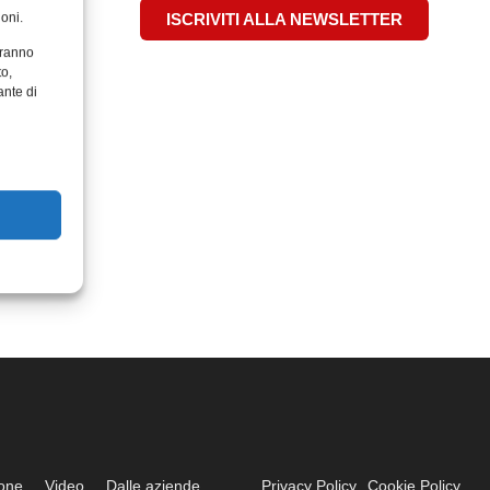
oni.
ISCRIVITI ALLA NEWSLETTER
aranno
to,
ante di
ione
Video
Dalle aziende
Privacy Policy
Cookie Policy