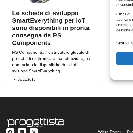
acconsenti
Le schede di sviluppo
Clicca qui
SmartEverything per IoT
applicate 
compreso i
sono disponibili in pronta
gestione d
consegna da RS
Components
Gestisci 72
RS Components, il distributore globale di
prodotti di elettronica e manutenzione, ha
annunciato la disponibilità dei kit di
sviluppo SmartEverything
15/12/2015
White Paper
Pro