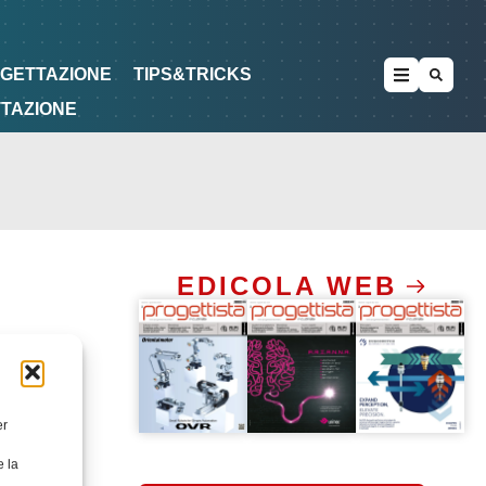
METODOLOGIE
DI PROGETTAZIONE
OGETTAZIONE
TIPS&TRICKS
TTAZIONE
EDICOLA WEB
er
e la