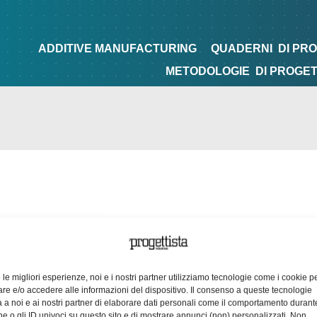
NG
QUADERNI
DI PROGETTAZIONE
TIPS&TRICKS
ADDITIVE MANUFACTURING
QUADERNI
DI PR
METODOLOGIE
DI PROGE
e le migliori esperienze, noi e i nostri partner utilizziamo tecnologie come i cookie p
e e/o accedere alle informazioni del dispositivo. Il consenso a queste tecnologie
 a noi e ai nostri partner di elaborare dati personali come il comportamento durant
e o gli ID univoci su questo sito e di mostrare annunci (non) personalizzati. Non