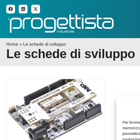
ADDITIVE MANUFACTURI
Home
»
Le schede di sviluppo
Le schede di sviluppo
Per fornir
memorizzar
permetterà
navigazion