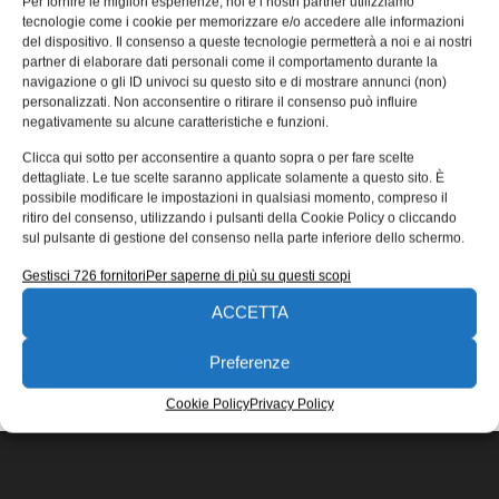
Per fornire le migliori esperienze, noi e i nostri partner utilizziamo
le stampanti 3D Method
tecnologie come i cookie per memorizzare e/o accedere alle informazioni
del dispositivo. Il consenso a queste tecnologie permetterà a noi e ai nostri
Tre nuovi materiali compositi ABS di Kimya per stampanti
partner di elaborare dati personali come il comportamento durante la
3D Method. Disponibili tramite MakerBot LABS, hanno
navigazione o gli ID univoci su questo sito e di mostrare annunci (non)
proprietà avanzate ideali per
personalizzati. Non acconsentire o ritirare il consenso può influire
negativamente su alcune caratteristiche e funzioni.
Riccardo Fioretto
08/01/2021
Clicca qui sotto per acconsentire a quanto sopra o per fare scelte
EDICOLA WEB
dettagliate. Le tue scelte saranno applicate solamente a questo sito. È
possibile modificare le impostazioni in qualsiasi momento, compreso il
ritiro del consenso, utilizzando i pulsanti della Cookie Policy o cliccando
sul pulsante di gestione del consenso nella parte inferiore dello schermo.
Gestisci 726 fornitori
Per saperne di più su questi scopi
ACCETTA
ISCRIVITI ALLA NEWSLETTER
Preferenze
Cookie Policy
Privacy Policy