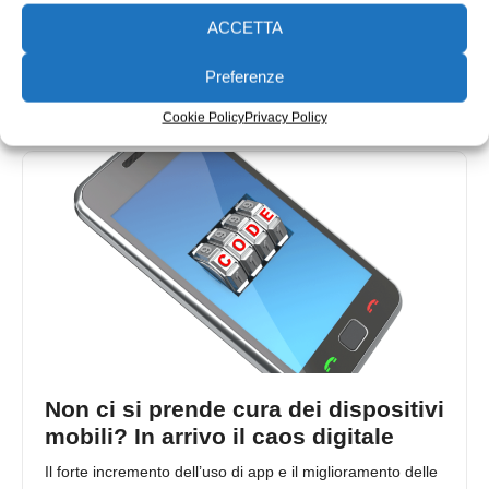
La data entro la quale le aziende avranno l’obbligo di
ACCETTA
consolidare le proprie pratiche di tutela dei dati, in
relazione
Preferenze
Redazione
11/05/2017
Cookie Policy
Privacy Policy
Non ci si prende cura dei dispositivi
mobili? In arrivo il caos digitale
Il forte incremento dell’uso di app e il miglioramento delle