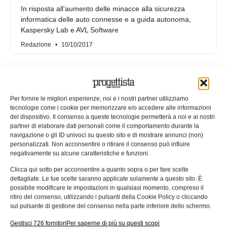
In risposta all’aumento delle minacce alla sicurezza
informatica delle auto connesse e a guida autonoma,
Kaspersky Lab e AVL Software
Redazione
10/10/2017
Per fornire le migliori esperienze, noi e i nostri partner utilizziamo
tecnologie come i cookie per memorizzare e/o accedere alle informazioni
del dispositivo. Il consenso a queste tecnologie permetterà a noi e ai nostri
partner di elaborare dati personali come il comportamento durante la
navigazione o gli ID univoci su questo sito e di mostrare annunci (non)
personalizzati. Non acconsentire o ritirare il consenso può influire
negativamente su alcune caratteristiche e funzioni.
Clicca qui sotto per acconsentire a quanto sopra o per fare scelte
dettagliate. Le tue scelte saranno applicate solamente a questo sito. È
possibile modificare le impostazioni in qualsiasi momento, compreso il
Trattamento dei dati personali:
ritiro del consenso, utilizzando i pulsanti della Cookie Policy o cliccando
entro un anno le aziende devono
sul pulsante di gestione del consenso nella parte inferiore dello schermo.
adeguarsi
Gestisci 726 fornitori
Per saperne di più su questi scopi