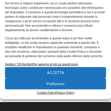
competenze meccatroniche dei
Per fornire le migliori esperienze, noi e i nostri partner utilizziamo
tecnologie come i cookie per memorizzare e/o accedere alle informazioni
giovani diplomati
del dispositivo. Il consenso a queste tecnologie permetterà a noi e ai nostri
partner di elaborare dati personali come il comportamento durante la
Eplan Software e Service, specializzata nella fornitura di
navigazione o gli ID univoci su questo sito e di mostrare annunci (non)
soluzioni di progettazione CAD elettrica e fluidica,
personalizzati. Non acconsentire o ritirare il consenso può influire
nell’ambito della propria politica di
negativamente su alcune caratteristiche e funzioni.
Redazione
06/04/2018
Clicca qui sotto per acconsentire a quanto sopra o per fare scelte
EDICOLA WEB
dettagliate. Le tue scelte saranno applicate solamente a questo sito. È
possibile modificare le impostazioni in qualsiasi momento, compreso il
ritiro del consenso, utilizzando i pulsanti della Cookie Policy o cliccando
sul pulsante di gestione del consenso nella parte inferiore dello schermo.
Gestisci 726 fornitori
Per saperne di più su questi scopi
ACCETTA
ISCRIVITI ALLA NEWSLETTER
Preferenze
Cookie Policy
Privacy Policy