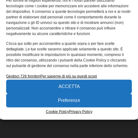
Per fornire le migliori esperienze, noi e i nostri partner utilizziamo
certificazione ISO 9001 EA-37
tecnologie come i cookie per memorizzare e/o accedere alle informazioni
del dispositivo. Il consenso a queste tecnologie permetterà a noi e ai nostri
Yaskawa Italia ha recentemente ottenuto la certificazione
partner di elaborare dati personali come il comportamento durante la
ISO 9001 EA-37 che conferisce all’azienda il ruolo di vero
navigazione o gli ID univoci su questo sito e di mostrare annunci (non)
e proprio ente formatore.
personalizzati. Non acconsentire o ritirare il consenso può influire
negativamente su alcune caratteristiche e funzioni.
Novello Brunoro
29/03/2021
Clicca qui sotto per acconsentire a quanto sopra o per fare scelte
EDICOLA WEB
dettagliate. Le tue scelte saranno applicate solamente a questo sito. È
possibile modificare le impostazioni in qualsiasi momento, compreso il
ritiro del consenso, utilizzando i pulsanti della Cookie Policy o cliccando
sul pulsante di gestione del consenso nella parte inferiore dello schermo.
Gestisci 726 fornitori
Per saperne di più su questi scopi
ACCETTA
ISCRIVITI ALLA NEWSLETTER
Preferenze
Cookie Policy
Privacy Policy