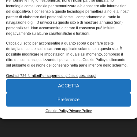
Per fornire le migliori esperienze, noi e i nostri partner utilizziamo
HCK-GL
tecnologie come i cookie per memorizzare e/o accedere alle informazioni
del dispositivo. Il consenso a queste tecnologie permetterà a noi e ai nostri
Una delle categorie più interessanti presenti nel vasto
partner di elaborare dati personali come il comportamento durante la
catalogo di componenti meccanici per l’industria
navigazione o gli ID univoci su questo sito e di mostrare annunci (non)
dell’azienda monzese Elesa S.p.A. è quella
personalizzati. Non acconsentire o ritirare il consenso può influire
negativamente su alcune caratteristiche e funzioni.
05/12/2014
Clicca qui sotto per acconsentire a quanto sopra o per fare scelte
EDICOLA WEB
dettagliate. Le tue scelte saranno applicate solamente a questo sito. È
possibile modificare le impostazioni in qualsiasi momento, compreso il
ritiro del consenso, utilizzando i pulsanti della Cookie Policy o cliccando
sul pulsante di gestione del consenso nella parte inferiore dello schermo.
Gestisci 726 fornitori
Per saperne di più su questi scopi
ACCETTA
ISCRIVITI ALLA NEWSLETTER
Preferenze
Cookie Policy
Privacy Policy