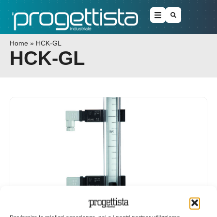
Home
»
HCK-GL
HCK-GL
L’indicatore di livello a colonna