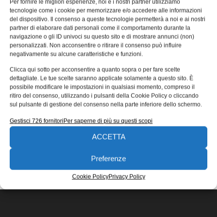
Per fornire le migliori esperienze, noi e i nostri partner utilizziamo
guanti protettivi antitaglio Check &
tecnologie come i cookie per memorizzare e/o accedere alle informazioni
Go
del dispositivo. Il consenso a queste tecnologie permetterà a noi e ai nostri
partner di elaborare dati personali come il comportamento durante la
Honeywell , fra i più grandi fornitori a livello mondiale di
navigazione o gli ID univoci su questo sito e di mostrare annunci (non)
soluzioni dalla testa ai piedi nel campo dei dispositivi
personalizzati. Non acconsentire o ritirare il consenso può influire
negativamente su alcune caratteristiche e funzioni.
30/12/2014
Clicca qui sotto per acconsentire a quanto sopra o per fare scelte
EDICOLA WEB
dettagliate. Le tue scelte saranno applicate solamente a questo sito. È
possibile modificare le impostazioni in qualsiasi momento, compreso il
ritiro del consenso, utilizzando i pulsanti della Cookie Policy o cliccando
sul pulsante di gestione del consenso nella parte inferiore dello schermo.
Gestisci 726 fornitori
Per saperne di più su questi scopi
ACCETTA
ISCRIVITI ALLA NEWSLETTER
Preferenze
Cookie Policy
Privacy Policy