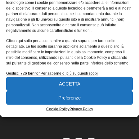
con i compressori Atlas Copco
tecnologie come i cookie per memorizzare e/o accedere alle informazioni
del dispositivo. Il consenso a queste tecnologie permetterà a noi e ai nostri
Costa Atlantica, nave da crociera ricca di decorazioni
partner di elaborare dati personali come il comportamento durante la
navigazione o gli ID univoci su questo sito e di mostrare annunci (non)
ispirate alla Dolce Vita e ai film più famosi e celebri di
personalizzati. Non acconsentire o ritirare il consenso può influire
Redazione
11/09/2018
negativamente su alcune caratteristiche e funzioni.
EDICOLA WEB
Clicca qui sotto per acconsentire a quanto sopra o per fare scelte
dettagliate. Le tue scelte saranno applicate solamente a questo sito. È
possibile modificare le impostazioni in qualsiasi momento, compreso il
ritiro del consenso, utilizzando i pulsanti della Cookie Policy o cliccando
sul pulsante di gestione del consenso nella parte inferiore dello schermo.
Gestisci 726 fornitori
Per saperne di più su questi scopi
ACCETTA
ISCRIVITI ALLA NEWSLETTER
Preferenze
Cookie Policy
Privacy Policy