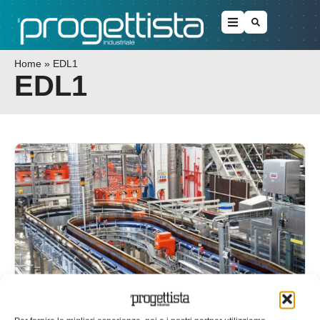
Home
»
EDL1
EDL1
Come il birrificio mantiene