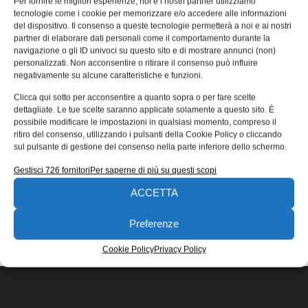
Per fornire le migliori esperienze, noi e i nostri partner utilizziamo
scorrevole il flusso produttivo
tecnologie come i cookie per memorizzare e/o accedere alle informazioni
del dispositivo. Il consenso a queste tecnologie permetterà a noi e ai nostri
SKF ha fornito un moderno sistema di lubrificazione al più
partner di elaborare dati personali come il comportamento durante la
grande stabilimento tedesco per la produzione di birra di
navigazione o gli ID univoci su questo sito e di mostrare annunci (non)
frumento
personalizzati. Non acconsentire o ritirare il consenso può influire
negativamente su alcune caratteristiche e funzioni.
Redazione
11/10/2017
Clicca qui sotto per acconsentire a quanto sopra o per fare scelte
EDICOLA WEB
dettagliate. Le tue scelte saranno applicate solamente a questo sito. È
possibile modificare le impostazioni in qualsiasi momento, compreso il
ritiro del consenso, utilizzando i pulsanti della Cookie Policy o cliccando
sul pulsante di gestione del consenso nella parte inferiore dello schermo.
Gestisci 726 fornitori
Per saperne di più su questi scopi
ACCETTA
ISCRIVITI ALLA NEWSLETTER
Preferenze
Cookie Policy
Privacy Policy